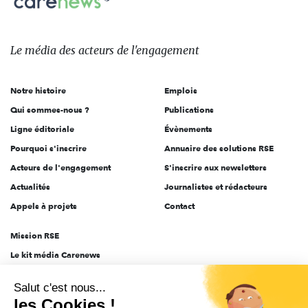
sur:
Le
média
des
Le média
des acteurs
de l'engagement
acteurs
de
Notre histoire
Emplois
l'engagement
Qui sommes-nous ?
Publications
Ligne éditoriale
Évènements
Pourquoi s'inscrire
Annuaire des solutions RSE
Acteurs de l'engagement
S'inscrire aux newsletters
Actualités
Journalistes et rédacteurs
Appels à projets
Contact
Mission RSE
Le kit média Carenews
Groupe AEF
Salut c'est nous...
AEF info
les Cookies !