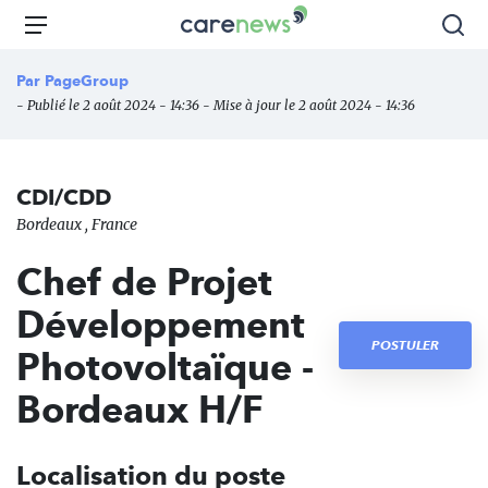
Aller
Carenews,
Menu
Rec
au
Le
contenu
média
Par
PageGroup
principal
des
- Publié le 2 août 2024 - 14:36 - Mise à jour le 2 août 2024 - 14:36
acteurs
de
l'engagement
CDI/CDD
Bordeaux , France
Chef de Projet
Développement
POSTULER
Photovoltaïque -
Bordeaux H/F
Localisation du poste