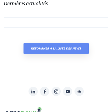
Dernières actualités
RETOURNER À LA LISTE DES NEWS
LinkedIn
Facebook
Instagram
YouTube
Soundcloud
Suivez-
nous
Carenews,