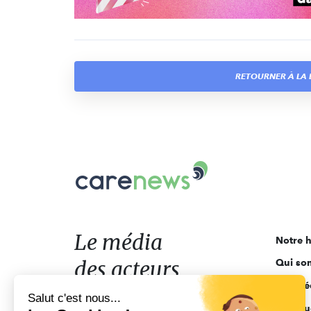
RETOURNER À LA L
Carenews,
Le
média
des
acteurs
Le média
Notre h
de
des acteurs
Qui so
l'engagement
Ligne é
de l'engagement
Salut c'est nous...
Pourquo