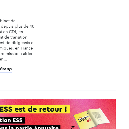
abinet de
é depuis plus de 40
nt en CDI, en
t de transition,
nt de dirigeants et
miques, en France
tre mission : aider
r ...
eGroup