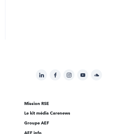
LinkedIn
Facebook
Instagram
YouTube
Soundcloud
Suivez-
nous
sur:
Mission RSE
Le kit média Carenews
Groupe AEF
AEF info