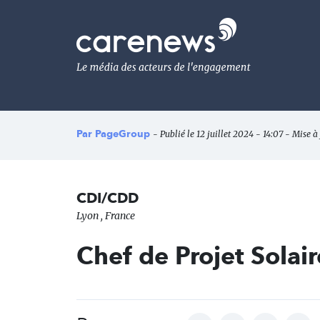
Aller
au
Carenews,
contenu
Le
principal
média
des
acteurs
de
l'engagement
Par
PageGroup
- Publié le 12 juillet 2024 - 14:07 - Mise à 
CDI/CDD
Lyon , France
Chef de Projet Solai