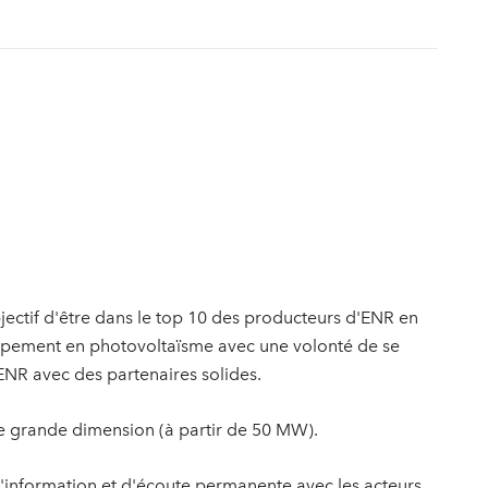
t
jectif d'être dans le top 10 des producteurs d'ENR en
ppement en photovoltaïsme avec une volonté de se
s ENR avec des partenaires solides.
de grande dimension (à partir de 50 MW).
d'information et d'écoute permanente avec les acteurs