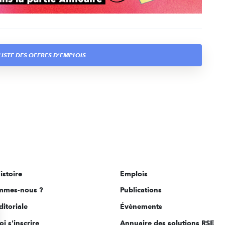
ISTE DES OFFRES D'EMPLOIS
istoire
Emplois
mmes-nous ?
Publications
ditoriale
Évènements
i s'inscrire
Annuaire des solutions RSE