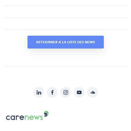
RETOURNER À LA LISTE DES NEWS
LinkedIn
Facebook
Instagram
YouTube
Soundcloud
Suivez-
nous
Carenews,
sur:
Le
média