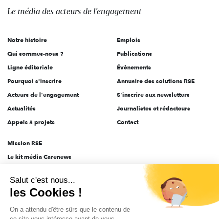
des
Le média
des acteurs
de l'engagement
acteurs
de
Notre histoire
Emplois
l'engagement
Qui sommes-nous ?
Publications
Ligne éditoriale
Évènements
Pourquoi s'inscrire
Annuaire des solutions RSE
Acteurs de l'engagement
S'inscrire aux newsletters
Actualités
Journalistes et rédacteurs
Appels à projets
Contact
Mission RSE
Le kit média Carenews
Groupe AEF
Salut c'est nous...
AEF info
les Cookies !
Novethic
On a attendu d'être sûrs que le contenu de
PRODURABLE
ce site vous intéresse avant de vous