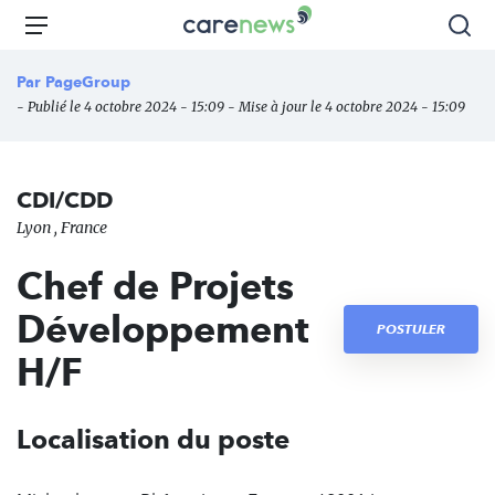
Aller
Carenews,
Menu
Rec
au
Le
contenu
média
Par
PageGroup
principal
des
- Publié le 4 octobre 2024 - 15:09 - Mise à jour le 4 octobre 2024 - 15:09
acteurs
de
l'engagement
CDI/CDD
Lyon , France
Chef de Projets
Développement
POSTULER
H/F
Localisation du poste