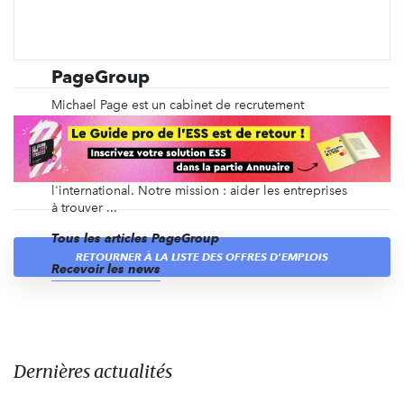
PageGroup
Michael Page est un cabinet de recrutement
spécialisé depuis plus de 40 ans dans le
recrutement en CDI, en intérim, en management de
transition, ainsi que du recrutement de dirigeants et
des recrutements volumiques, en France et à
l'international. Notre mission : aider les entreprises
à trouver ...
Tous les articles PageGroup
RETOURNER À LA LISTE DES OFFRES D'EMPLOIS
Recevoir les news
Dernières actualités