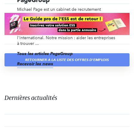
PageGroup
Michael Page est un cabinet de recrutement
spécialisé depuis plus de 40 ans dans le
recrutement en CDI, en intérim, en management de
transition, ainsi que du recrutement de dirigeants et
des recrutements volumiques, en France et à
l'international. Notre mission : aider les entreprises
à trouver ...
Tous les articles PageGroup
RETOURNER À LA LISTE DES OFFRES D'EMPLOIS
Recevoir les news
Dernières actualités