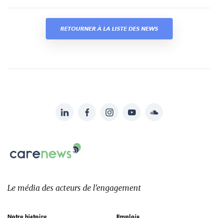
RETOURNER À LA LISTE DES NEWS
LinkedIn
Facebook
Instagram
YouTube
Soundcloud
Suivez-
nous
Carenews,
sur:
Le
média
des
Le média
des acteurs
de l'engagement
acteurs
de
Notre histoire
Emplois