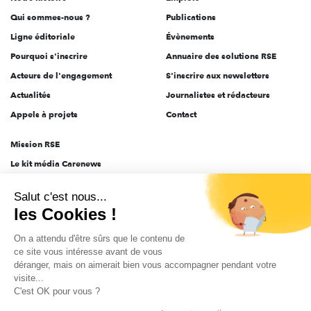
l'engagement
Qui sommes-nous ?
Publications
Ligne éditoriale
Évènements
Pourquoi s'inscrire
Annuaire des solutions RSE
Acteurs de l'engagement
S'inscrire aux newsletters
Actualités
Journalistes et rédacteurs
Appels à projets
Contact
Mission RSE
Le kit média Carenews
Groupe AEF
Salut c'est nous...
AEF info
les Cookies !
Novethic
On a attendu d'être sûrs que le contenu de
PRODURABLE
ce site vous intéresse avant de vous
Inclusiv Day
déranger, mais on aimerait bien vous accompagner pendant votre
visite...
C'est OK pour vous ?