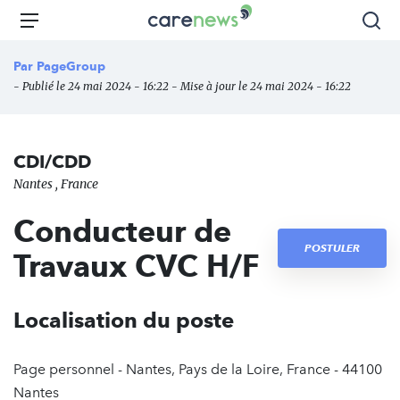
Aller
Carenews,
Menu
Rec
au
Le
contenu
média
Par
PageGroup
principal
des
- Publié le 24 mai 2024 - 16:22 - Mise à jour le 24 mai 2024 - 16:22
acteurs
de
l'engagement
CDI/CDD
Nantes , France
Conducteur de
POSTULER
Travaux CVC H/F
Localisation du poste
Page personnel - Nantes, Pays de la Loire, France - 44100
Nantes