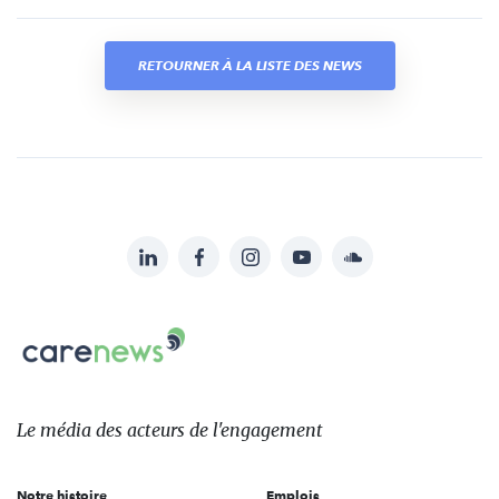
RETOURNER À LA LISTE DES NEWS
LinkedIn
Facebook
Instagram
YouTube
Soundcloud
Suivez-
nous
Carenews,
sur:
Le
média
des
Le média
des acteurs
de l'engagement
acteurs
de
Notre histoire
Emplois