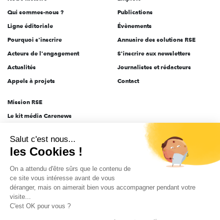
l'engagement
Qui sommes-nous ?
Publications
Ligne éditoriale
Évènements
Pourquoi s'inscrire
Annuaire des solutions RSE
Acteurs de l'engagement
S'inscrire aux newsletters
Actualités
Journalistes et rédacteurs
Appels à projets
Contact
Mission RSE
Le kit média Carenews
Groupe AEF
Salut c'est nous...
AEF info
les Cookies !
Novethic
On a attendu d'être sûrs que le contenu de
PRODURABLE
ce site vous intéresse avant de vous
Inclusiv Day
déranger, mais on aimerait bien vous accompagner pendant votre
visite...
C'est OK pour vous ?