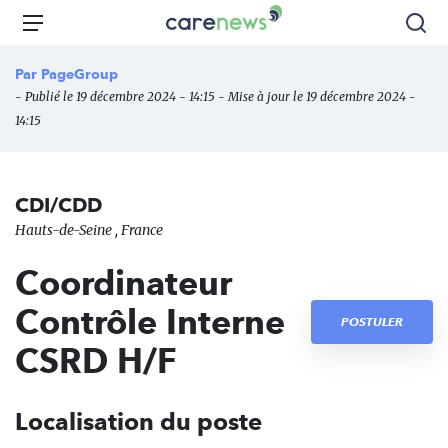
Aller
Carenews,
Menu
Rec
au
Le
contenu
média
Par
PageGroup
principal
des
- Publié le 19 décembre 2024 - 14:15 - Mise à jour le 19 décembre 2024 -
acteurs
14:15
de
l'engagement
CDI/CDD
Hauts-de-Seine , France
Coordinateur
Contrôle Interne
POSTULER
CSRD H/F
Localisation du poste