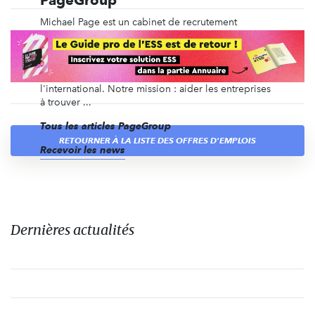
PageGroup
Michael Page est un cabinet de recrutement
spécialisé depuis plus de 40 ans dans le
recrutement en CDI, en intérim, en management de
transition, ainsi que du recrutement de dirigeants et
des recrutements volumiques, en France et à
l'international. Notre mission : aider les entreprises
à trouver ...
Tous les articles PageGroup
RETOURNER À LA LISTE DES OFFRES D'EMPLOIS
Recevoir les news
Dernières actualités