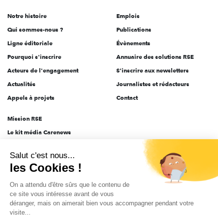
de
Notre histoire
Emplois
l'engagement
Qui sommes-nous ?
Publications
Ligne éditoriale
Évènements
Pourquoi s'inscrire
Annuaire des solutions RSE
Acteurs de l'engagement
S'inscrire aux newsletters
Actualités
Journalistes et rédacteurs
Appels à projets
Contact
Mission RSE
Le kit média Carenews
Groupe AEF
Salut c'est nous...
AEF info
les Cookies !
Novethic
On a attendu d'être sûrs que le contenu de
PRODURABLE
ce site vous intéresse avant de vous
Inclusiv Day
déranger, mais on aimerait bien vous accompagner pendant votre
visite...