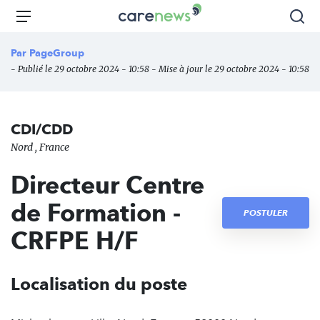
Aller
Carenews,
Menu
Rec
au
Le
contenu
média
Par
PageGroup
principal
des
- Publié le 29 octobre 2024 - 10:58 - Mise à jour le 29 octobre 2024 - 10:58
acteurs
de
l'engagement
CDI/CDD
Nord , France
Directeur Centre
de Formation -
POSTULER
CRFPE H/F
Localisation du poste