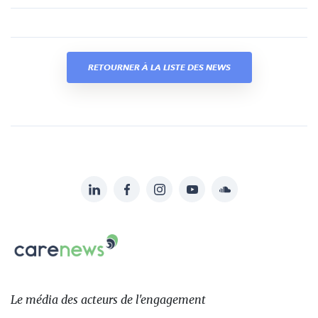
RETOURNER À LA LISTE DES NEWS
LinkedIn
Facebook
Instagram
YouTube
Soundcloud
Suivez-
nous
Carenews,
sur:
Le
média
des
Le média
des acteurs
de l'engagement
acteurs