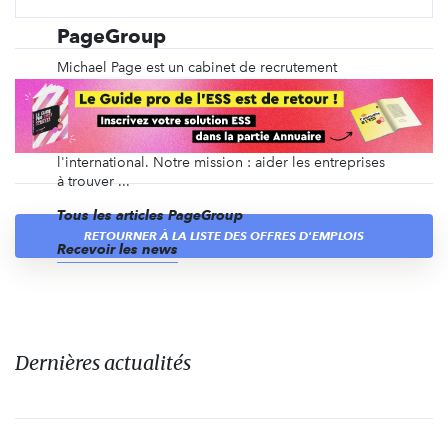
PageGroup
Michael Page est un cabinet de recrutement
spécialisé depuis plus de 40 ans dans le
recrutement en CDI, en intérim, en management de
transition, ainsi que du recrutement de dirigeants et
des recrutements volumiques, en France et à
l'international. Notre mission : aider les entreprises
à trouver ...
Tous les articles PageGroup
RETOURNER À LA LISTE DES OFFRES D'EMPLOIS
Recevoir les news
Dernières actualités