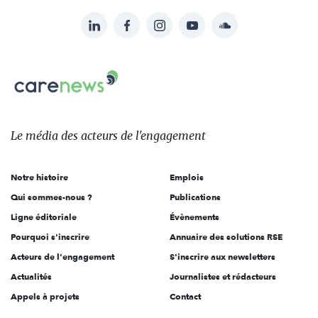
LinkedIn
Facebook
Instagram
YouTube
Soundcloud
Suivez-
nous
Carenews,
sur:
Le
média
des
Le média
des acteurs
de l'engagement
acteurs
de
Notre histoire
Emplois
l'engagement
Qui sommes-nous ?
Publications
Ligne éditoriale
Évènements
Pourquoi s'inscrire
Annuaire des solutions RSE
Acteurs de l'engagement
S'inscrire aux newsletters
Actualités
Journalistes et rédacteurs
Appels à projets
Contact