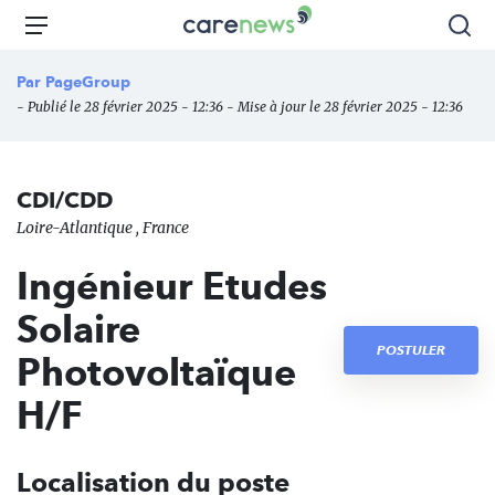
Aller
Carenews,
Menu
Rec
au
Le
contenu
média
Par
PageGroup
principal
des
- Publié le 28 février 2025 - 12:36 - Mise à jour le 28 février 2025 - 12:36
acteurs
de
l'engagement
CDI/CDD
Loire-Atlantique , France
Ingénieur Etudes
Solaire
POSTULER
Photovoltaïque
H/F
Localisation du poste