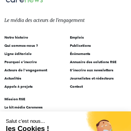
Le
média
des
Le média
des acteurs
de l'engagement
acteurs
de
Notre histoire
Emplois
l'engagement
Qui sommes-nous ?
Publications
Ligne éditoriale
Évènements
Pourquoi s'inscrire
Annuaire des solutions RSE
Acteurs de l'engagement
S'inscrire aux newsletters
Actualités
Journalistes et rédacteurs
Appels à projets
Contact
Mission RSE
Le kit média Carenews
Groupe AEF
Salut c'est nous...
AEF info
les Cookies !