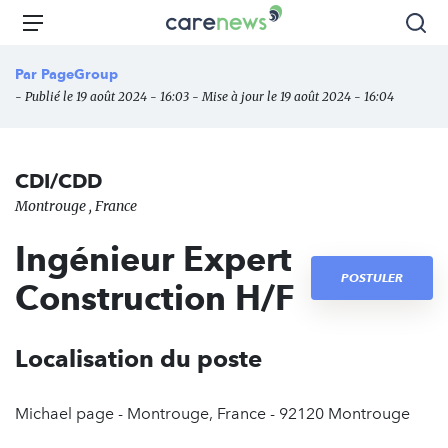
Aller
Carenews,
Menu
Rec
au
Le
contenu
média
Par
PageGroup
principal
des
- Publié le 19 août 2024 - 16:03 - Mise à jour le 19 août 2024 - 16:04
acteurs
de
l'engagement
CDI/CDD
Montrouge , France
Ingénieur Expert
POSTULER
Construction H/F
Localisation du poste
Michael page - Montrouge, France - 92120 Montrouge