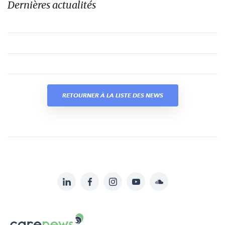
Dernières actualités
RETOURNER À LA LISTE DES NEWS
LinkedIn
Facebook
Instagram
YouTube
Soundcloud
Suivez-
nous
Carenews,
sur: