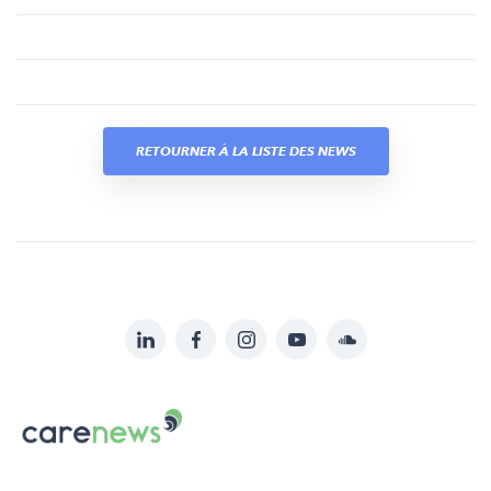
RETOURNER À LA LISTE DES NEWS
LinkedIn
Facebook
Instagram
YouTube
Soundcloud
Suivez-
nous
Carenews,
sur:
Le
média