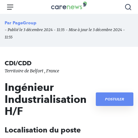
Aller
Carenews,
Menu
Rec
au
Le
contenu
média
Par
PageGroup
principal
des
- Publié le 3 décembre 2024 - 11:35 - Mise à jour le 3 décembre 2024 -
acteurs
11:55
de
l'engagement
CDI/CDD
Territoire de Belfort , France
Ingénieur
Industrialisation
POSTULER
H/F
Localisation du poste