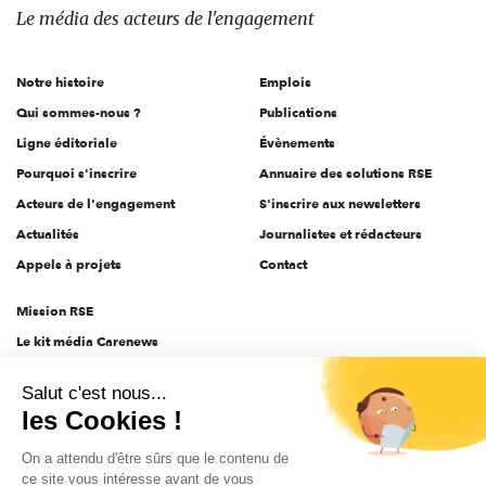
des
Le média
des acteurs
de l'engagement
acteurs
de
Notre histoire
Emplois
l'engagement
Qui sommes-nous ?
Publications
Ligne éditoriale
Évènements
Pourquoi s'inscrire
Annuaire des solutions RSE
Acteurs de l'engagement
S'inscrire aux newsletters
Actualités
Journalistes et rédacteurs
Appels à projets
Contact
Mission RSE
Le kit média Carenews
Groupe AEF
Salut c'est nous...
AEF info
les Cookies !
Novethic
On a attendu d'être sûrs que le contenu de
PRODURABLE
ce site vous intéresse avant de vous