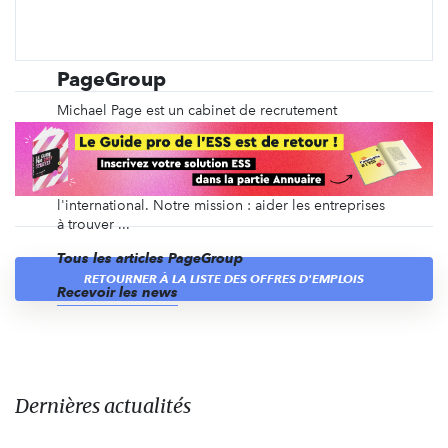
PageGroup
Michael Page est un cabinet de recrutement
spécialisé depuis plus de 40 ans dans le
recrutement en CDI, en intérim, en management de
transition, ainsi que du recrutement de dirigeants et
des recrutements volumiques, en France et à
l'international. Notre mission : aider les entreprises
à trouver ...
Tous les articles PageGroup
RETOURNER À LA LISTE DES OFFRES D'EMPLOIS
Recevoir les news
Dernières actualités