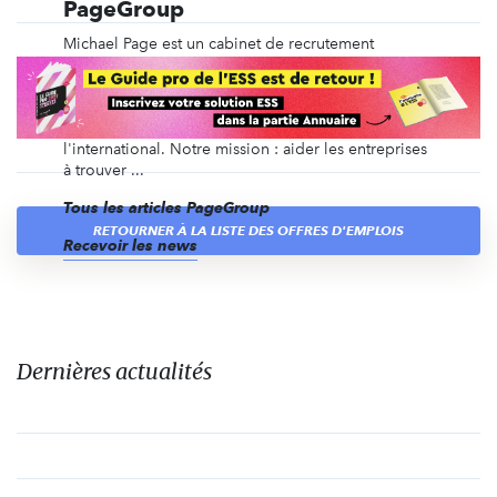
PageGroup
Michael Page est un cabinet de recrutement
spécialisé depuis plus de 40 ans dans le
recrutement en CDI, en intérim, en management de
transition, ainsi que du recrutement de dirigeants et
des recrutements volumiques, en France et à
l'international. Notre mission : aider les entreprises
à trouver ...
Tous les articles PageGroup
RETOURNER À LA LISTE DES OFFRES D'EMPLOIS
Recevoir les news
Dernières actualités