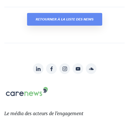
RETOURNER À LA LISTE DES NEWS
LinkedIn
Facebook
Instagram
YouTube
Soundcloud
Suivez-
nous
Carenews,
sur:
Le
média
des
Le média
des acteurs
de l'engagement
acteurs
de