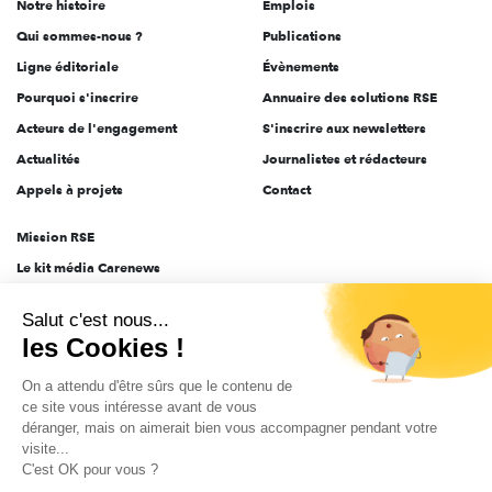
Notre histoire
Emplois
l'engagement
Qui sommes-nous ?
Publications
Ligne éditoriale
Évènements
Pourquoi s'inscrire
Annuaire des solutions RSE
Acteurs de l'engagement
S'inscrire aux newsletters
Actualités
Journalistes et rédacteurs
Appels à projets
Contact
Mission RSE
Le kit média Carenews
Groupe AEF
Salut c'est nous...
AEF info
les Cookies !
Novethic
On a attendu d'être sûrs que le contenu de
PRODURABLE
ce site vous intéresse avant de vous
Inclusiv Day
déranger, mais on aimerait bien vous accompagner pendant votre
visite...
C'est OK pour vous ?