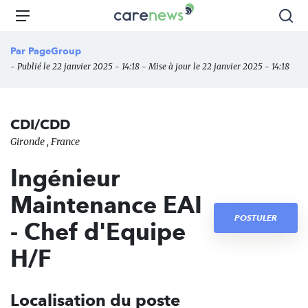
Aller
Carenews,
Menu
Rec
au
Le
contenu
média
Par
PageGroup
principal
des
- Publié le 22 janvier 2025 - 14:18 - Mise à jour le 22 janvier 2025 - 14:18
acteurs
de
l'engagement
CDI/CDD
Gironde , France
Ingénieur
Maintenance EAI
POSTULER
- Chef d'Equipe
H/F
Localisation du poste