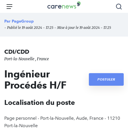
Aller
Carenews,
Menu
Rec
au
Le
contenu
média
Par
PageGroup
principal
des
- Publié le 19 août 2024 - 17:25 - Mise à jour le 19 août 2024 - 17:25
acteurs
de
l'engagement
CDI/CDD
Port-la-Nouvelle , France
Ingénieur
POSTULER
Procédés H/F
Localisation du poste
Page personnel - Port-la-Nouvelle, Aude, France - 11210
Port-la-Nouvelle