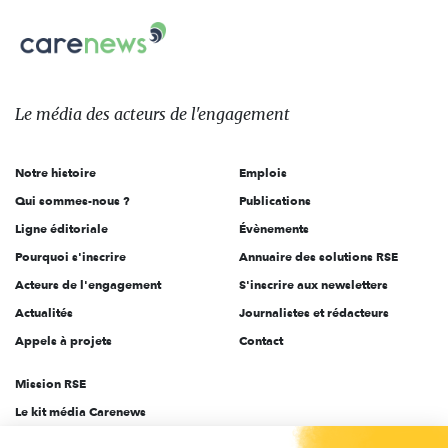
nous
Carenews,
sur:
Le
média
des
Le média
des acteurs
de l'engagement
acteurs
de
Notre histoire
Emplois
l'engagement
Qui sommes-nous ?
Publications
Ligne éditoriale
Évènements
Pourquoi s'inscrire
Annuaire des solutions RSE
Acteurs de l'engagement
S'inscrire aux newsletters
Actualités
Journalistes et rédacteurs
Appels à projets
Contact
Mission RSE
Le kit média Carenews
Groupe AEF