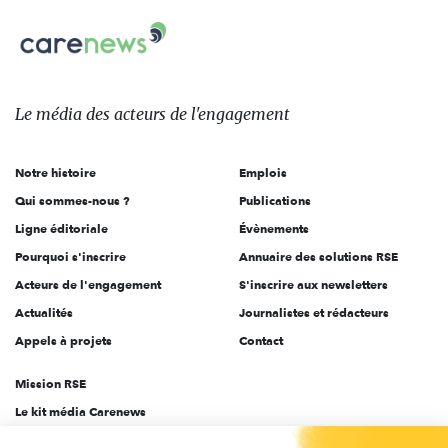
nous
Carenews,
sur:
Le
média
des
Le média
des acteurs
de l'engagement
acteurs
de
Notre histoire
Emplois
l'engagement
Qui sommes-nous ?
Publications
Ligne éditoriale
Évènements
Pourquoi s'inscrire
Annuaire des solutions RSE
Acteurs de l'engagement
S'inscrire aux newsletters
Actualités
Journalistes et rédacteurs
Appels à projets
Contact
Mission RSE
Le kit média Carenews
Groupe AEF