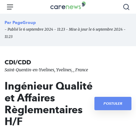
Aller
Carenews,
Menu
Rec
au
Le
contenu
média
Par
PageGroup
principal
des
- Publié le 6 septembre 2024 - 11:23 - Mise à jour le 6 septembre 2024 -
acteurs
11:23
de
l'engagement
CDI/CDD
Saint-Quentin-en-Yvelines, Yvelines, , France
Ingénieur Qualité
et Affaires
POSTULER
Règlementaires
H/F