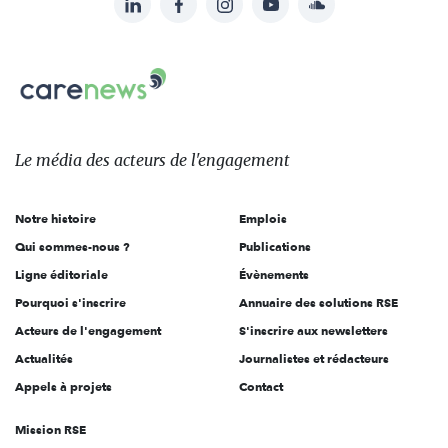
Suivez-
nous
Carenews,
sur:
Le
média
des
Le média
des acteurs
de l'engagement
acteurs
de
Notre histoire
Emplois
l'engagement
Qui sommes-nous ?
Publications
Ligne éditoriale
Évènements
Pourquoi s'inscrire
Annuaire des solutions RSE
Acteurs de l'engagement
S'inscrire aux newsletters
Actualités
Journalistes et rédacteurs
Appels à projets
Contact
Mission RSE