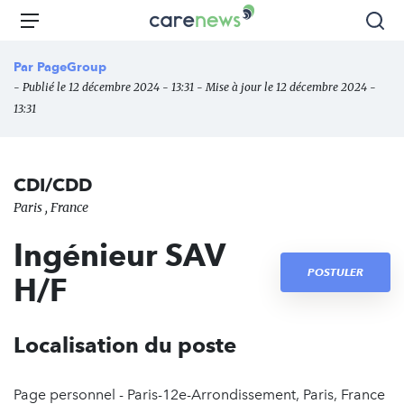
Aller
Carenews,
Menu
Rec
au
Le
contenu
média
Par
PageGroup
principal
des
- Publié le 12 décembre 2024 - 13:31 - Mise à jour le 12 décembre 2024 -
acteurs
13:31
de
l'engagement
CDI/CDD
Paris , France
Ingénieur SAV
POSTULER
H/F
Localisation du poste
Page personnel - Paris-12e-Arrondissement, Paris, France