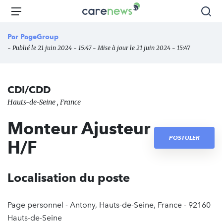
Aller
Carenews,
Menu
Rec
au
Le
contenu
média
Par
PageGroup
principal
des
- Publié le 21 juin 2024 - 15:47 - Mise à jour le 21 juin 2024 - 15:47
acteurs
de
l'engagement
CDI/CDD
Hauts-de-Seine , France
Monteur Ajusteur
POSTULER
H/F
Localisation du poste
Page personnel - Antony, Hauts-de-Seine, France - 92160
Hauts-de-Seine