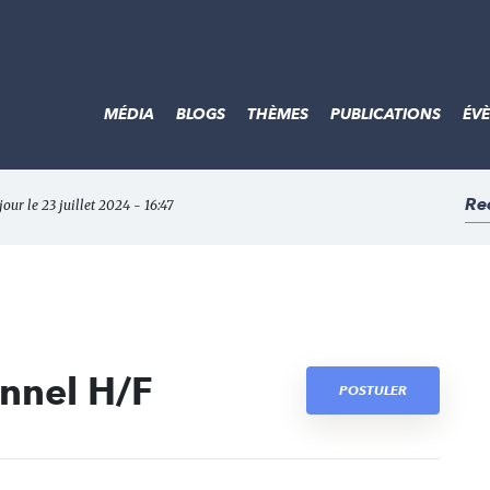
MÉDIA
BLOGS
THÈMES
PUBLICATIONS
ÉV
Re
jour le 23 juillet 2024 - 16:47
nnel H/F
POSTULER