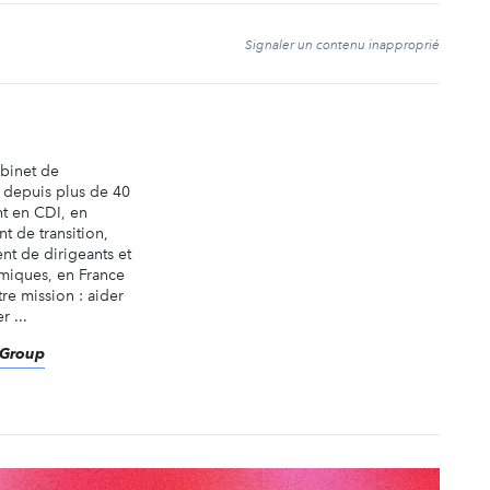
t
Signaler un contenu inapproprié
abinet de
é depuis plus de 40
nt en CDI, en
t de transition,
nt de dirigeants et
miques, en France
tre mission : aider
r ...
eGroup