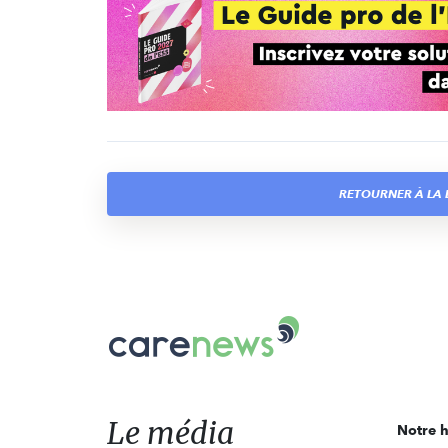
RETOURNER À LA L
Carenews,
Le
média
des
acteurs
Le média
Notre h
de