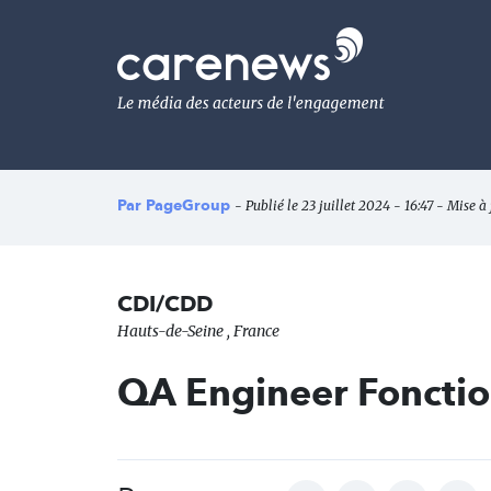
Aller
au
Carenews,
contenu
Le
principal
média
des
acteurs
de
l'engagement
Par
PageGroup
- Publié le 23 juillet 2024 - 16:47 - Mise à 
CDI/CDD
Hauts-de-Seine , France
QA Engineer Fonctio