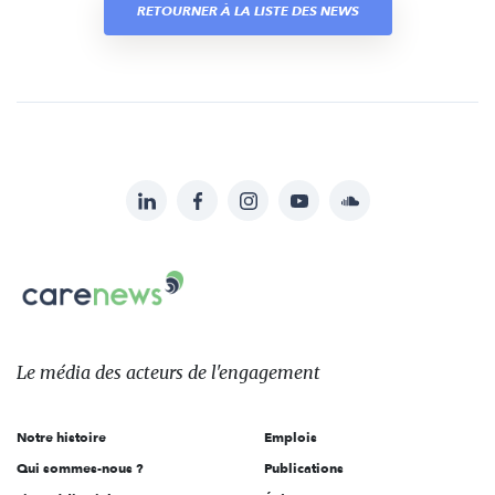
RETOURNER À LA LISTE DES NEWS
LinkedIn
Facebook
Instagram
YouTube
Soundcloud
Suivez-
nous
Carenews,
sur:
Le
média
des
Le média
des acteurs
de l'engagement
acteurs
de
Notre histoire
Emplois
l'engagement
Qui sommes-nous ?
Publications