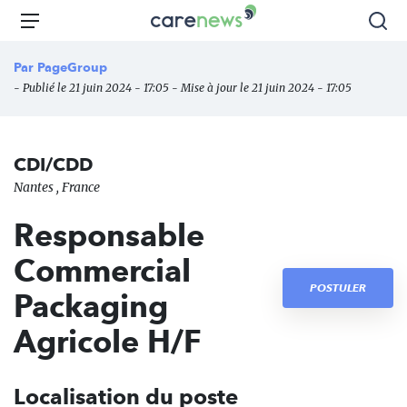
Aller
Carenews,
Menu
Rec
au
Le
contenu
média
Par
PageGroup
principal
des
- Publié le 21 juin 2024 - 17:05 - Mise à jour le 21 juin 2024 - 17:05
acteurs
de
l'engagement
CDI/CDD
Nantes , France
Responsable
Commercial
POSTULER
Packaging
Agricole H/F
Localisation du poste