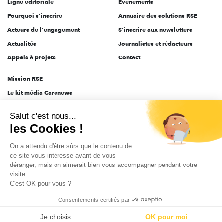
Ligne éditoriale
Évènements
Pourquoi s'inscrire
Annuaire des solutions RSE
Acteurs de l'engagement
S'inscrire aux newsletters
Actualités
Journalistes et rédacteurs
Appels à projets
Contact
Mission RSE
Le kit média Carenews
Groupe AEF
Salut c'est nous...
AEF info
les Cookies !
Novethic
On a attendu d'être sûrs que le contenu de
PRODURABLE
ce site vous intéresse avant de vous
Inclusiv Day
déranger, mais on aimerait bien vous accompagner pendant votre
visite...
C'est OK pour vous ?
CGV
Données personnelles
Mentions légales
2025-2026 Tout droits réservés
Consentements certifiés par
Je choisis
OK pour moi