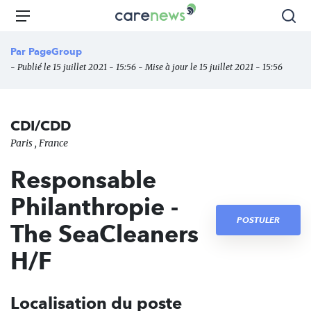
Aller
Carenews,
Menu
Rec
au
Le
contenu
média
Par
PageGroup
principal
des
- Publié le 15 juillet 2021 - 15:56 - Mise à jour le 15 juillet 2021 - 15:56
acteurs
de
l'engagement
CDI/CDD
Paris , France
Responsable
Philanthropie -
POSTULER
The SeaCleaners
H/F
Localisation du poste