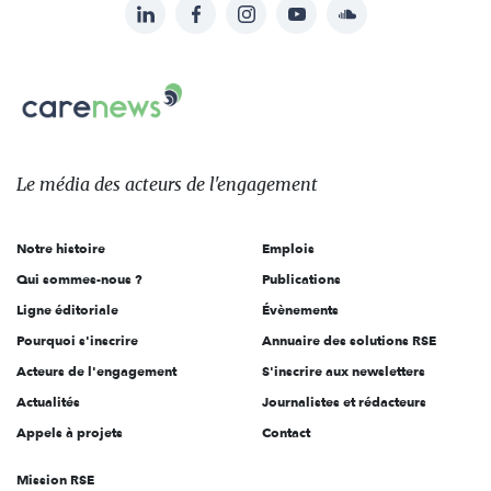
LinkedIn
Facebook
Instagram
YouTube
Soundcloud
Suivez-
nous
Carenews,
sur:
Le
média
des
Le média
des acteurs
de l'engagement
acteurs
de
Notre histoire
Emplois
l'engagement
Qui sommes-nous ?
Publications
Ligne éditoriale
Évènements
Pourquoi s'inscrire
Annuaire des solutions RSE
Acteurs de l'engagement
S'inscrire aux newsletters
Actualités
Journalistes et rédacteurs
Appels à projets
Contact
Mission RSE