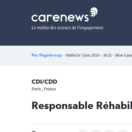
Aller
au
Carenews,
contenu
Le
principal
média
des
acteurs
de
l'engagement
Par
PageGroup
- Publié le 7 juin 2024 - 16:21 - Mise à jou
CDI/CDD
Paris , France
Responsable Réhabil