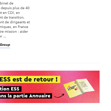
abinet de
é depuis plus de 40
nt en CDI, en
t de transition,
nt de dirigeants et
miques, en France
tre mission : aider
r ...
eGroup