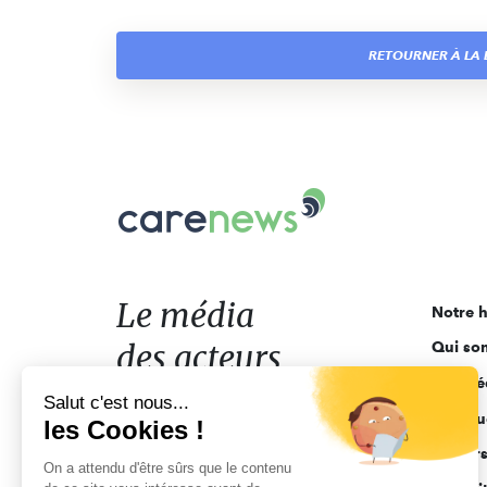
RETOURNER À LA L
Carenews,
Le
média
des
acteurs
Le média
Notre h
de
des acteurs
Qui so
l'engagement
Ligne é
de l'engagement
Salut c'est nous...
Pourquo
les Cookies !
Acteur
On a attendu d'être sûrs que le contenu