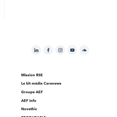
LinkedIn
Facebook
Instagram
YouTube
Soundcloud
Suivez-
nous
sur:
Mission RSE
Le kit média Carenews
Groupe AEF
AEF info
Novethic