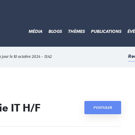
MÉDIA
BLOGS
THÈMES
PUBLICATIONS
ÉV
Re
à jour le 10 octobre 2024 - 11:42
e IT H/F
POSTULER