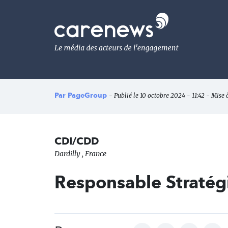
Aller
au
Carenews,
contenu
Le
principal
média
des
acteurs
de
l'engagement
Par
PageGroup
- Publié le 10 octobre 2024 - 11:42 - Mise 
CDI/CDD
Dardilly , France
Responsable Stratégi