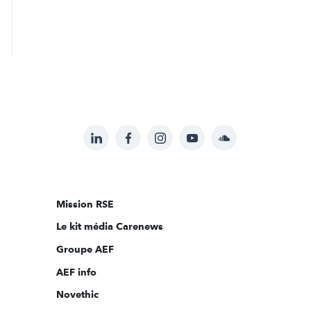
LinkedIn
Facebook
Instagram
YouTube
Soundcloud
Suivez-
nous
sur:
Mission RSE
Le kit média Carenews
Groupe AEF
AEF info
Novethic