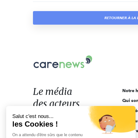
RETOURNER À LA L
Carenews,
Le
média
des
acteurs
Le média
Notre h
de
des acteurs
Qui so
l'engagement
Ligne é
de l'engagement
Salut c'est nous...
Pourquo
les Cookies !
Acteur
On a attendu d'être sûrs que le contenu