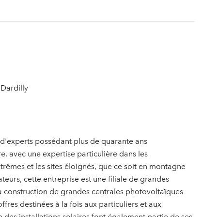
t
Dardilly
e d'experts possédant plus de quarante ans
e, avec une expertise particulière dans les
xtrêmes et les sites éloignés, que ce soit en montagne
eurs, cette entreprise est une filiale de grandes
 la construction de grandes centrales photovoltaïques
res destinées à la fois aux particuliers et aux
 des installations solaires font également partie de ses