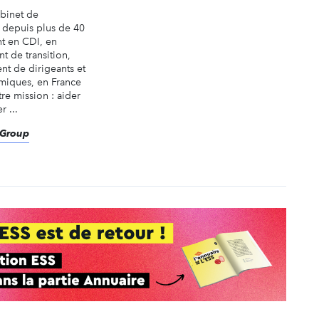
abinet de
é depuis plus de 40
nt en CDI, en
t de transition,
nt de dirigeants et
miques, en France
tre mission : aider
r ...
eGroup