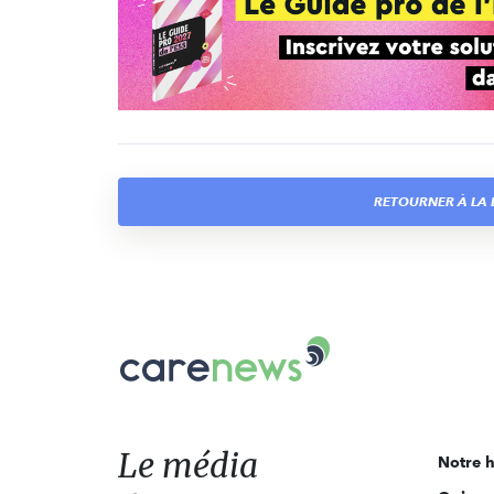
RETOURNER À LA L
Carenews,
Le
média
des
acteurs
Le média
Notre h
de