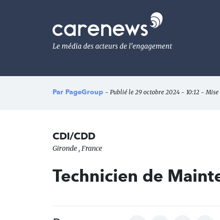
Aller
au
Carenews,
contenu
Le
principal
média
des
acteurs
de
l'engagement
Par
PageGroup
- Publié le 29 octobre 2024 - 10:12 - Mise
CDI/CDD
Gironde , France
Technicien de Maint