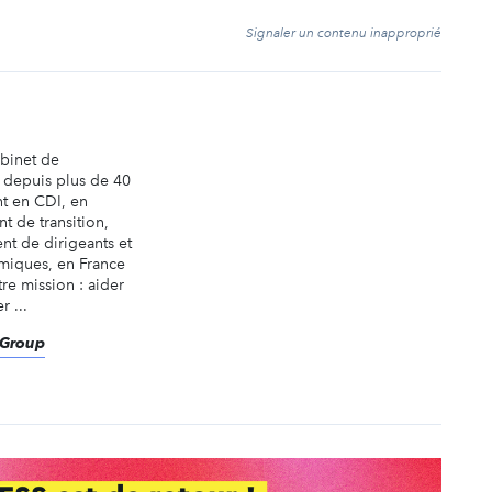
t
Signaler un contenu inapproprié
abinet de
é depuis plus de 40
nt en CDI, en
t de transition,
nt de dirigeants et
miques, en France
tre mission : aider
r ...
eGroup