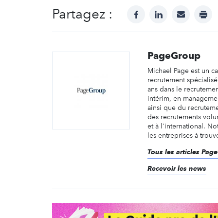
Partagez :
facebook
linkedin
mail
prin
PageGroup
Michael Page est un c
recrutement spécialis
ans dans le recruteme
intérim, en managemen
ainsi que du recruteme
des recrutements volu
et à l'international. No
les entreprises à trouve
Tous les articles Pag
Recevoir les news