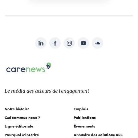
LinkedIn
Facebook
Instagram
YouTube
Soundcloud
Suivez-
nous
Carenews,
sur:
Le
média
des
Le média
des acteurs
de l'engagement
acteurs
de
Notre histoire
Emplois
l'engagement
Qui sommes-nous ?
Publications
Ligne éditoriale
Évènements
Pourquoi s'inscrire
Annuaire des solutions RSE