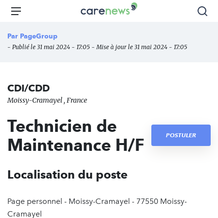
Aller
Carenews,
Menu
Rec
au
Le
contenu
média
Par
PageGroup
principal
des
- Publié le 31 mai 2024 - 17:05 - Mise à jour le 31 mai 2024 - 17:05
acteurs
de
l'engagement
CDI/CDD
Moissy-Cramayel , France
Technicien de
POSTULER
Maintenance H/F
Localisation du poste
Page personnel - Moissy-Cramayel - 77550 Moissy-
Cramayel