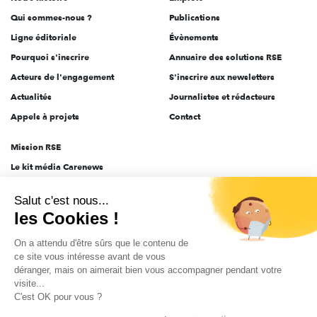
l'engagement
Qui sommes-nous ?
Publications
Ligne éditoriale
Évènements
Pourquoi s'inscrire
Annuaire des solutions RSE
Acteurs de l'engagement
S'inscrire aux newsletters
Actualités
Journalistes et rédacteurs
Appels à projets
Contact
Mission RSE
Le kit média Carenews
Groupe AEF
Salut c'est nous...
AEF info
les Cookies !
Novethic
On a attendu d'être sûrs que le contenu de
PRODURABLE
ce site vous intéresse avant de vous
Inclusiv Day
déranger, mais on aimerait bien vous accompagner pendant votre
visite...
C'est OK pour vous ?