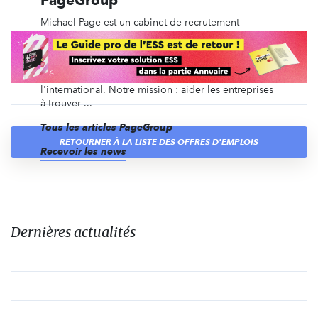
PageGroup
Michael Page est un cabinet de recrutement
spécialisé depuis plus de 40 ans dans le
recrutement en CDI, en intérim, en management de
transition, ainsi que du recrutement de dirigeants et
des recrutements volumiques, en France et à
l'international. Notre mission : aider les entreprises
à trouver ...
Tous les articles PageGroup
RETOURNER À LA LISTE DES OFFRES D'EMPLOIS
Recevoir les news
Dernières actualités