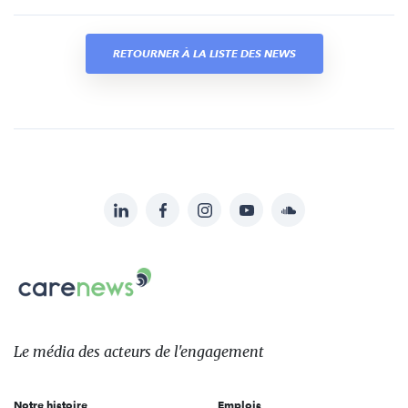
RETOURNER À LA LISTE DES NEWS
LinkedIn
Facebook
Instagram
YouTube
Soundcloud
Suivez-
nous
Carenews,
sur:
Le
média
des
Le média
des acteurs
de l'engagement
acteurs
de
Notre histoire
Emplois