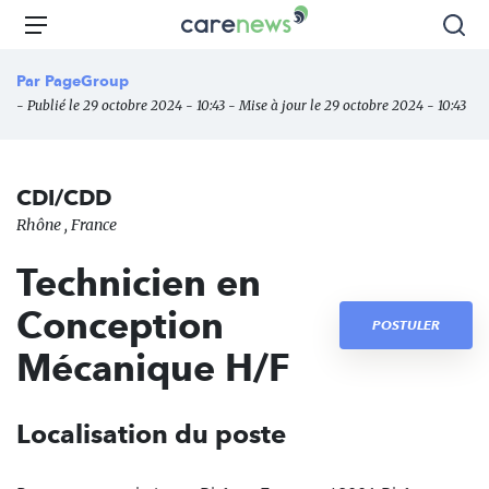
Aller
Carenews,
Menu
Rec
au
Le
contenu
média
Par
PageGroup
principal
des
- Publié le 29 octobre 2024 - 10:43 - Mise à jour le 29 octobre 2024 - 10:43
acteurs
de
l'engagement
CDI/CDD
Rhône , France
Technicien en
Conception
POSTULER
Mécanique H/F
Localisation du poste