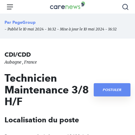
Aller
Carenews,
Menu
Rec
au
Le
contenu
média
Par
PageGroup
principal
des
- Publié le 10 mai 2024 - 16:32 - Mise à jour le 10 mai 2024 - 16:32
acteurs
de
l'engagement
CDI/CDD
Aubagne , France
Technicien
Maintenance 3/8
POSTULER
H/F
Localisation du poste