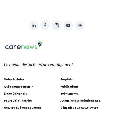
LinkedIn
Facebook
Instagram
YouTube
Soundcloud
Suivez-
nous
Carenews,
sur:
Le
média
des
Le média
des acteurs
de l'engagement
acteurs
de
Notre histoire
Emplois
l'engagement
Qui sommes-nous ?
Publications
Ligne éditoriale
Évènements
Pourquoi s'inscrire
Annuaire des solutions RSE
Acteurs de l'engagement
S'inscrire aux newsletters