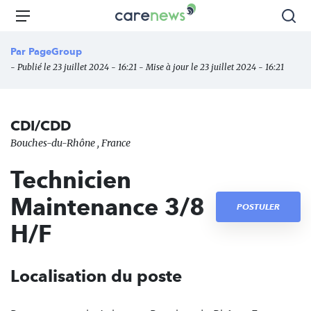
Aller
Carenews,
Menu
Rec
au
Le
contenu
média
Par
PageGroup
principal
des
- Publié le 23 juillet 2024 - 16:21 - Mise à jour le 23 juillet 2024 - 16:21
acteurs
de
l'engagement
CDI/CDD
Bouches-du-Rhône , France
Technicien
Maintenance 3/8
POSTULER
H/F
Localisation du poste