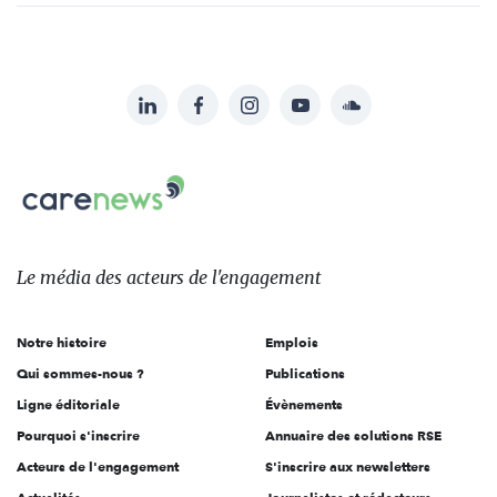
LinkedIn
Facebook
Instagram
YouTube
Soundcloud
Suivez-
nous
Carenews,
sur:
Le
média
des
Le média
des acteurs
de l'engagement
acteurs
de
Notre histoire
Emplois
l'engagement
Qui sommes-nous ?
Publications
Ligne éditoriale
Évènements
Pourquoi s'inscrire
Annuaire des solutions RSE
Acteurs de l'engagement
S'inscrire aux newsletters