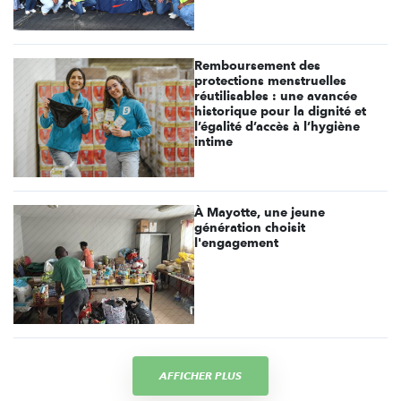
Remboursement des
protections menstruelles
réutilisables : une avancée
historique pour la dignité et
l’égalité d’accès à l’hygiène
intime
À Mayotte, une jeune
génération choisit
l'engagement
AFFICHER PLUS