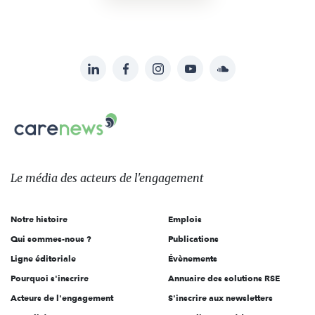
LinkedIn
Facebook
Instagram
YouTube
Soundcloud
Suivez-
nous
Carenews,
sur:
Le
média
des
Le média
des acteurs
de l'engagement
acteurs
de
Notre histoire
Emplois
l'engagement
Qui sommes-nous ?
Publications
Ligne éditoriale
Évènements
Pourquoi s'inscrire
Annuaire des solutions RSE
Acteurs de l'engagement
S'inscrire aux newsletters