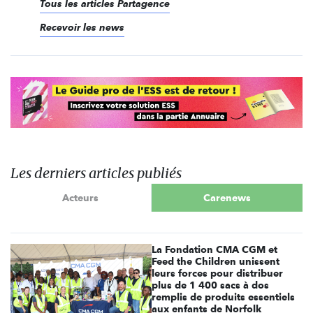
Tous les articles Partagence
Recevoir les news
Les derniers articles publiés
Acteurs
Carenews
La Fondation CMA CGM et
Feed the Children unissent
leurs forces pour distribuer
plus de 1 400 sacs à dos
remplis de produits essentiels
aux enfants de Norfolk