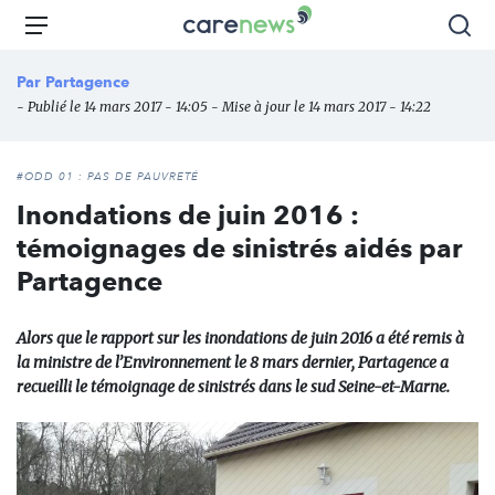
Aller
Carenews,
Menu
Rec
au
Le
contenu
média
Par
Partagence
principal
des
- Publié le 14 mars 2017 - 14:05 - Mise à jour le 14 mars 2017 - 14:22
acteurs
de
l'engagement
#ODD 01 : PAS DE PAUVRETÉ
Inondations de juin 2016 :
témoignages de sinistrés aidés par
Partagence
Alors que le rapport sur les inondations de juin 2016 a été remis à
la ministre de l’Environnement le 8 mars dernier, Partagence a
recueilli le témoignage de sinistrés dans le sud Seine-et-Marne.