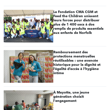
La Fondation CMA CGM et
Feed the Children unissent
leurs forces pour distribuer
plus de 1 400 sacs à dos
remplis de produits essentiels
aux enfants de Norfolk
Remboursement des
protections menstruelles
réutilisables : une avancée
historique pour la dignité et
l’égalité d’accès à l’hygiène
intime
À Mayotte, une jeune
génération choisit
l'engagement