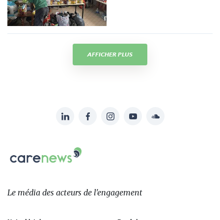
AFFICHER PLUS
LinkedIn
Facebook
Instagram
YouTube
Soundcloud
Suivez-
nous
Carenews,
sur:
Le
média
des
Le média
des acteurs
de l'engagement
acteurs
de