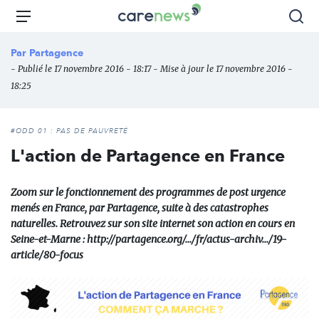
Aller
Carenews,
Menu
Rec
au
Le
contenu
média
Par
Partagence
principal
des
- Publié le 17 novembre 2016 - 18:17 - Mise à jour le 17 novembre 2016 -
acteurs
18:25
de
l'engagement
#ODD 01 : PAS DE PAUVRETÉ
L'action de Partagence en France
Zoom sur le fonctionnement des programmes de post urgence
menés en France, par Partagence, suite à des catastrophes
naturelles. Retrouvez sur son site internet son action en cours en
Seine-et-Marne : http://partagence.org/…/fr/actus-archiv…/19-
article/80-focus