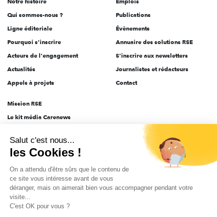
Notre histoire
Emplois
l'engagement
Qui sommes-nous ?
Publications
Ligne éditoriale
Évènements
Pourquoi s'inscrire
Annuaire des solutions RSE
Acteurs de l'engagement
S'inscrire aux newsletters
Actualités
Journalistes et rédacteurs
Appels à projets
Contact
Mission RSE
Le kit média Carenews
Groupe AEF
Salut c'est nous...
AEF info
les Cookies !
Novethic
On a attendu d'être sûrs que le contenu de
PRODURABLE
ce site vous intéresse avant de vous
Inclusiv Day
déranger, mais on aimerait bien vous accompagner pendant votre
visite...
C'est OK pour vous ?