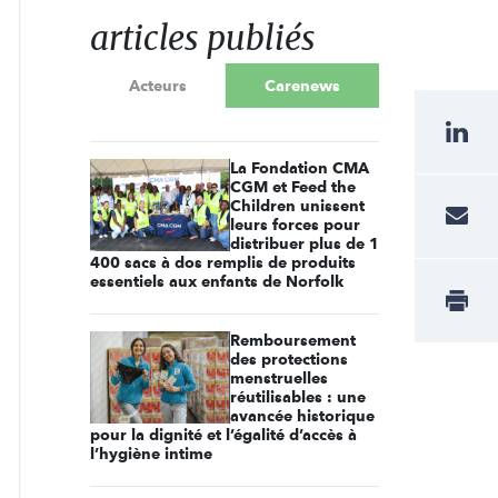
articles publiés
Acteurs
Carenews
La Fondation CMA
CGM et Feed the
Children unissent
leurs forces pour
distribuer plus de 1
400 sacs à dos remplis de produits
essentiels aux enfants de Norfolk
Remboursement
des protections
menstruelles
réutilisables : une
avancée historique
pour la dignité et l’égalité d’accès à
l’hygiène intime