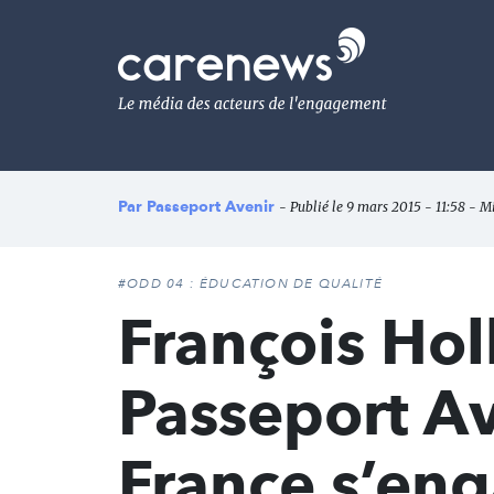
Aller
au
Carenews,
contenu
Le
principal
média
des
acteurs
de
l'engagement
Par
Passeport Avenir
- Publié le 9 mars 2015 - 11:58 - M
#ODD 04 : ÉDUCATION DE QUALITÉ
François Ho
Passeport Av
France s’en