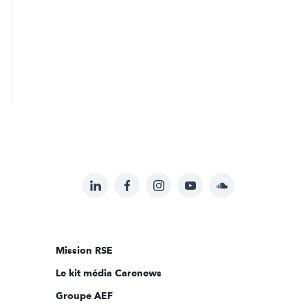
LinkedIn
Facebook
Instagram
YouTube
Soundcloud
Suivez-
nous
sur:
Mission RSE
Le kit média Carenews
Groupe AEF