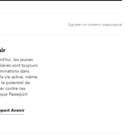
t
Signaler un contenu inapproprié
ir
rd’hui, les jeunes
laires sont toujours
iminations dans
 la vie active, même
 le potentiel de
ter contre ces
s que Passeport
seport Avenir