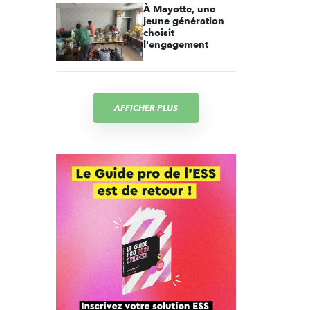
À Mayotte, une
jeune génération
choisit
l'engagement
AFFICHER PLUS