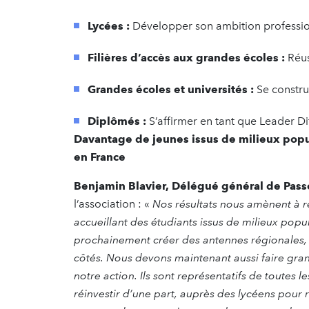
Lycées :
Développer son ambition profession
Filières d’accès aux grandes écoles :
Réus
Grandes écoles et universités :
Se constru
Diplômés :
S’affirmer en tant que Leader D
Davantage de jeunes issus de milieux popu
en France
Benjamin Blavier, Délégué général de Pas
l’association : «
Nos résultats nous amènent à r
accueillant des étudiants issus de milieux popu
prochainement créer des antennes régionales, a
côtés. Nous devons maintenant aussi faire gra
notre action. Ils sont représentatifs de toutes 
réinvestir d’une part, auprès des lycéens pour r