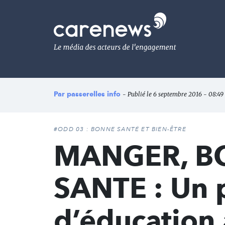
Aller
au
Carenews,
contenu
Le
principal
média
des
acteurs
de
l'engagement
Par
passerelles info
- Publié le 6 septembre 2016 - 08:49 
#ODD 03 : BONNE SANTÉ ET BIEN-ÊTRE
MANGER, B
SANTE : Un
d’éducation 