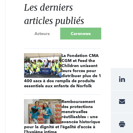
Les derniers
articles publiés
Acteurs
Carenews
La Fondation CMA
CGM et Feed the
Children unissent
leurs forces pour
distribuer plus de 1
400 sacs à dos remplis de produits
essentiels aux enfants de Norfolk
Remboursement
des protections
menstruelles
réutilisables : une
avancée historique
pour la dignité et l’égalité d’accès à
l’hygiène intime