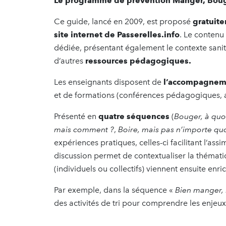
Le programme de prévention Manger, Boug
Ce guide, lancé en 2009, est proposé
gratuit
site internet de Passerelles.info
. Le contenu
dédiée, présentant également le contexte sanita
d’autres
ressources pédagogiques.
Les enseignants disposent de
l’accompagnem
et de formations (conférences pédagogiques, at
Présenté en
quatre séquences
(
Bouger, à quoi
mais comment ?
,
Boire, mais pas n’importe quo
expériences pratiques, celles-ci facilitant l’as
discussion permet de contextualiser la thémati
(individuels ou collectifs) viennent ensuite enric
Par exemple, dans la séquence «
Bien manger,
des activités de tri pour comprendre les enjeux