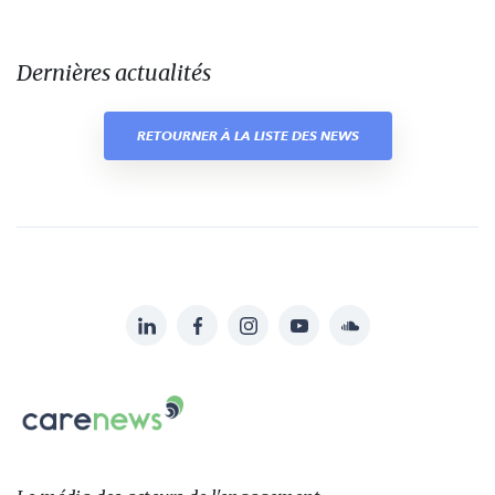
Dernières actualités
RETOURNER À LA LISTE DES NEWS
LinkedIn
Facebook
Instagram
YouTube
Soundcloud
Suivez-
nous
Carenews,
sur:
Le
média
des