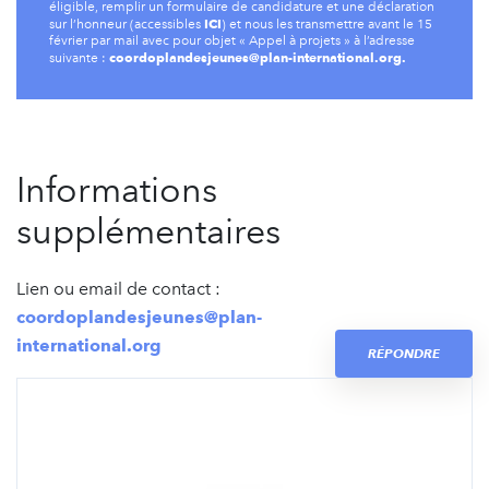
éligible, remplir un formulaire de candidature et une déclaration
ICI
sur l’honneur (accessibles
) et nous les transmettre avant le 15
février par mail avec pour objet « Appel à projets » à l’adresse
coordoplandesjeunes@plan-international.org
.
suivante :
Informations
supplémentaires
Lien ou email de contact :
coordoplandesjeunes@plan-
international.org
RÉPONDRE