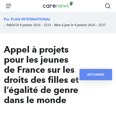
Aller
Carenews,
Menu
Rec
au
Le
contenu
média
Par
PLAN INTERNATIONAL
principal
des
- Publié le 9 janvier 2024 - 17:23 - Mise à jour le 9 janvier 2024 - 17:27
acteurs
de
l'engagement
Appel à projets
pour les jeunes
de France sur les
RÉPONDRE
droits des filles et
l’égalité de genre
dans le monde