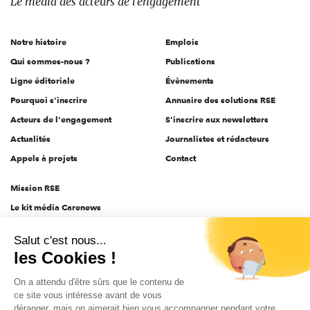
Le média
des acteurs
de l'engagement
acteurs
de
Notre histoire
Emplois
l'engagement
Qui sommes-nous ?
Publications
Ligne éditoriale
Évènements
Pourquoi s'inscrire
Annuaire des solutions RSE
Acteurs de l'engagement
S'inscrire aux newsletters
Actualités
Journalistes et rédacteurs
Appels à projets
Contact
Mission RSE
Le kit média Carenews
Groupe AEF
Salut c'est nous...
AEF info
les Cookies !
Novethic
On a attendu d'être sûrs que le contenu de
PRODURABLE
ce site vous intéresse avant de vous
Inclusiv Day
déranger, mais on aimerait bien vous accompagner pendant votre