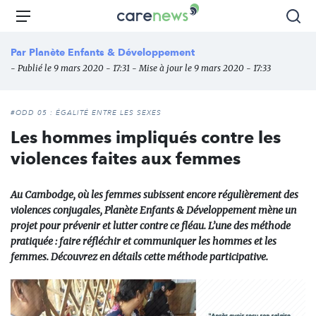
Aller
Carenews,
Menu
Rec
au
Le
contenu
média
Par
Planète Enfants & Développement
principal
des
- Publié le 9 mars 2020 - 17:31 - Mise à jour le 9 mars 2020 - 17:33
acteurs
de
l'engagement
#ODD 05 : ÉGALITÉ ENTRE LES SEXES
Les hommes impliqués contre les
violences faites aux femmes
Au Cambodge, où les femmes subissent encore régulièrement des
violences conjugales, Planète Enfants & Développement mène un
projet pour prévenir et lutter contre ce fléau. L’une des méthode
pratiquée : faire réfléchir et communiquer les hommes et les
femmes. Découvrez en détails cette méthode participative.