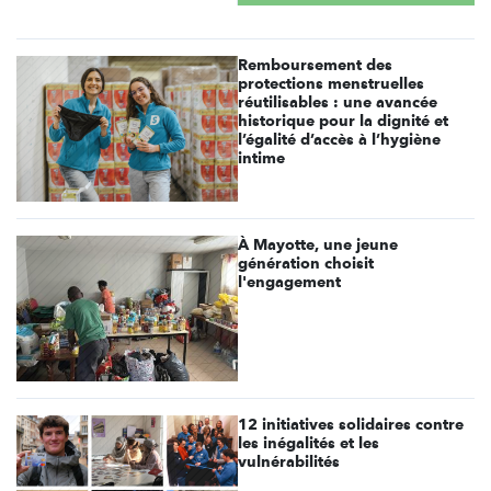
Remboursement des
protections menstruelles
réutilisables : une avancée
historique pour la dignité et
l’égalité d’accès à l’hygiène
intime
À Mayotte, une jeune
génération choisit
l'engagement
12 initiatives solidaires contre
les inégalités et les
vulnérabilités