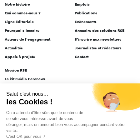
Notre histoire
Emplois
l'engagement
Qui sommes-nous ?
Publications
Ligne éditoriale
Évènements
Pourquoi s'inscrire
Annuaire des solutions RSE
Acteurs de l'engagement
S'inscrire aux newsletters
Actualités
Journalistes et rédacteurs
Appels à projets
Contact
Mission RSE
Le kit média Carenews
Groupe AEF
Salut c'est nous...
AEF info
les Cookies !
Novethic
On a attendu d'être sûrs que le contenu de
PRODURABLE
ce site vous intéresse avant de vous
Inclusiv Day
déranger, mais on aimerait bien vous accompagner pendant votre
visite...
C'est OK pour vous ?