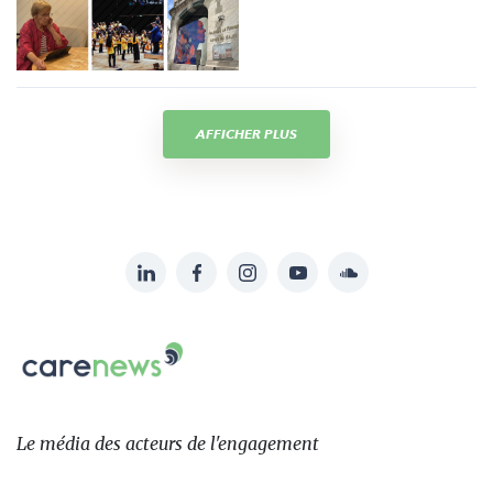
AFFICHER PLUS
LinkedIn
Facebook
Instagram
YouTube
Soundcloud
Suivez-
nous
Carenews,
sur:
Le
média
des
Le média
des acteurs
de l'engagement
acteurs
de