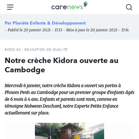
Aller
Carenews,
Menu
Rec
au
Le
contenu
média
Par
Planète Enfants & Développement
principal
des
- Publié le 20 janvier 2021 - 17:13 - Mise à jour le 20 janvier 2021 - 17:14
acteurs
de
l'engagement
#ODD 04 : ÉDUCATION DE QUALITÉ
Notre crèche Kidora ouverte au
Cambodge
Mercredi 6 janvier, notre crèche Kidora a ouvert ses portes à
Phnom Penh au Cambodge pour un premier groupe d’enfants âgés
de 6 mois à 4 ans. Enfants et parents sont ravis, comme en
témoigne Nolwenn Deschard, notre Experte Petite Enfance
actuellement sur place.