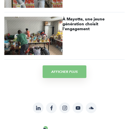
À Mayotte, une jeune
génération choisit
l'engagement
AFFICHER PLUS
LinkedIn
Facebook
Instagram
YouTube
Soundcloud
Suivez-
nous