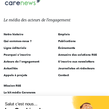
Carenews,
sur:
Le
média
des
Le média
des acteurs
de l'engagement
acteurs
de
Notre histoire
Emplois
l'engagement
Qui sommes-nous ?
Publications
Ligne éditoriale
Évènements
Pourquoi s'inscrire
Annuaire des solutions RSE
Acteurs de l'engagement
S'inscrire aux newsletters
Actualités
Journalistes et rédacteurs
Appels à projets
Contact
Mission RSE
Le kit média Carenews
Groupe AEF
Salut c'est nous...
AEF info