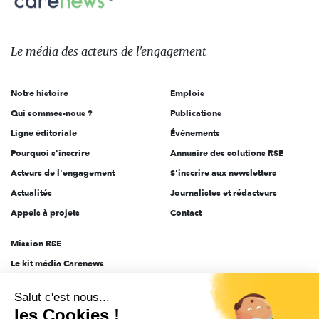
sur:
Le
média
des
Le média
des acteurs
de l'engagement
acteurs
de
Notre histoire
Emplois
l'engagement
Qui sommes-nous ?
Publications
Ligne éditoriale
Évènements
Pourquoi s'inscrire
Annuaire des solutions RSE
Acteurs de l'engagement
S'inscrire aux newsletters
Actualités
Journalistes et rédacteurs
Appels à projets
Contact
Mission RSE
Le kit média Carenews
Groupe AEF
Salut c'est nous...
AEF info
les Cookies !