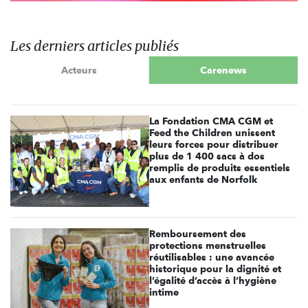
Les derniers articles publiés
Acteurs
Carenews
La Fondation CMA CGM et
Feed the Children unissent
leurs forces pour distribuer
plus de 1 400 sacs à dos
remplis de produits essentiels
aux enfants de Norfolk
Remboursement des
protections menstruelles
réutilisables : une avancée
historique pour la dignité et
l’égalité d’accès à l’hygiène
intime