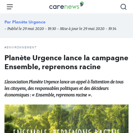
Aller
Carenews,
Menu
Rec
au
Le
contenu
média
Par
Planète Urgence
principal
des
- Publié le 29 mai 2020 - 19:30 - Mise à jour le 29 mai 2020 - 19:34
acteurs
de
l'engagement
#ENVIRONNEMENT
Planète Urgence lance la campagne
Ensemble, reprenons racine
L'association Planète Urgence lance un appel à l'attention de tous
les citoyens, des responsables politiques et des décideurs
économiques : « Ensemble, reprenons racine ».