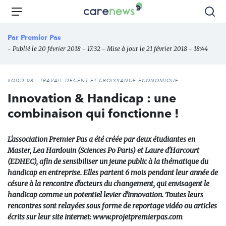
Aller
Carenews,
Menu
Rec
au
Le
contenu
média
Par
Premier Pas
principal
des
- Publié le 20 février 2018 - 17:32 - Mise à jour le 21 février 2018 - 18:44
acteurs
de
l'engagement
#ODD 08 : TRAVAIL DÉCENT ET CROISSANCE ÉCONOMIQUE
Innovation & Handicap : une
combinaison qui fonctionne !
L'association Premier Pas a été créée par deux étudiantes en
Master, Lea Hardouin (Sciences Po Paris) et Laure d'Harcourt
(EDHEC), afin de sensibiliser un jeune public à la thématique du
handicap en entreprise. Elles partent 6 mois pendant leur année de
césure à la rencontre d'acteurs du changement, qui envisagent le
handicap comme un potentiel levier d'innovation. Toutes leurs
rencontres sont relayées sous forme de reportage vidéo ou articles
écrits sur leur site internet: www.projetpremierpas.com