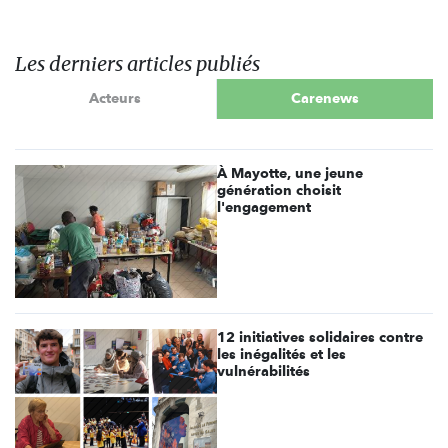
Les derniers articles publiés
Acteurs
Carenews
À Mayotte, une jeune
génération choisit
l'engagement
12 initiatives solidaires contre
les inégalités et les
vulnérabilités