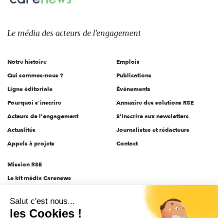
Le
média
des
Le média
des acteurs
de l'engagement
acteurs
de
Notre histoire
Emplois
l'engagement
Qui sommes-nous ?
Publications
Ligne éditoriale
Évènements
Pourquoi s'inscrire
Annuaire des solutions RSE
Acteurs de l'engagement
S'inscrire aux newsletters
Actualités
Journalistes et rédacteurs
Appels à projets
Contact
Mission RSE
Le kit média Carenews
Groupe AEF
Salut c'est nous...
AEF info
les Cookies !