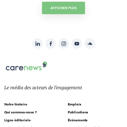
AFFICHER PLUS
LinkedIn
Facebook
Instagram
YouTube
Soundcloud
Suivez-
nous
Carenews,
sur:
Le
média
des
Le média
des acteurs
de l'engagement
acteurs
de
Notre histoire
Emplois
l'engagement
Qui sommes-nous ?
Publications
Ligne éditoriale
Évènements