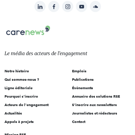
LinkedIn
Facebook
Instagram
YouTube
Soundcloud
Suivez-
nous
Carenews,
sur:
Le
média
des
Le média
des acteurs
de l'engagement
acteurs
de
Notre histoire
Emplois
l'engagement
Qui sommes-nous ?
Publications
Ligne éditoriale
Évènements
Pourquoi s'inscrire
Annuaire des solutions RSE
Acteurs de l'engagement
S'inscrire aux newsletters
Actualités
Journalistes et rédacteurs
Appels à projets
Contact
Mission RSE