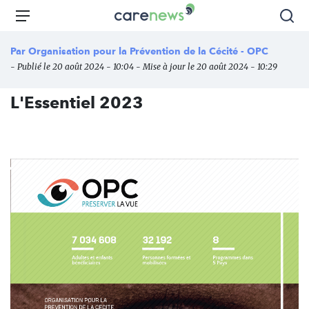
Aller
Carenews,
Menu
Rec
au
Le
contenu
média
Par
Organisation pour la Prévention de la Cécité - OPC
principal
des
- Publié le 20 août 2024 - 10:04 - Mise à jour le 20 août 2024 - 10:29
acteurs
de
L'Essentiel 2023
l'engagement