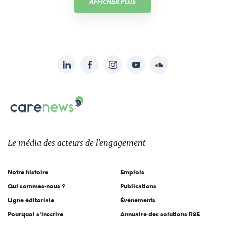
AFFICHER PLUS
LinkedIn
Facebook
Instagram
YouTube
Soundcloud
Suivez-
nous
Carenews,
sur:
Le
média
des
Le média
des acteurs
de l'engagement
acteurs
de
Notre histoire
Emplois
l'engagement
Qui sommes-nous ?
Publications
Ligne éditoriale
Évènements
Pourquoi s'inscrire
Annuaire des solutions RSE