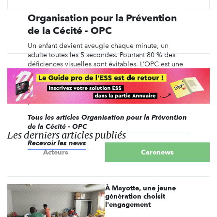
Organisation pour la Prévention
de la Cécité - OPC
Un enfant devient aveugle chaque minute, un
adulte toutes les 5 secondes. Pourtant 80 % des
déficiences visuelles sont évitables. L’OPC est une
ONG internationale de solidarité par la santé
publique oculaire, experte en ophtalmologie. Elle
lutte pour préserver la vue du plus grand nombre
parmi les ...
Tous les articles Organisation pour la Prévention
de la Cécité - OPC
Les derniers articles publiés
Recevoir les news
Acteurs
Carenews
À Mayotte, une jeune
génération choisit
l'engagement