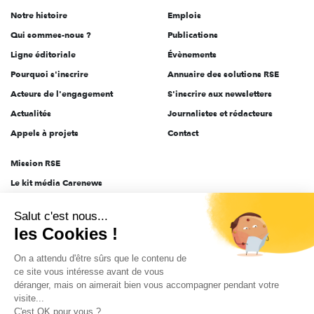
de
Notre histoire
Emplois
l'engagement
Qui sommes-nous ?
Publications
Ligne éditoriale
Évènements
Pourquoi s'inscrire
Annuaire des solutions RSE
Acteurs de l'engagement
S'inscrire aux newsletters
Actualités
Journalistes et rédacteurs
Appels à projets
Contact
Mission RSE
Le kit média Carenews
Groupe AEF
Salut c'est nous...
AEF info
les Cookies !
Novethic
On a attendu d'être sûrs que le contenu de
PRODURABLE
ce site vous intéresse avant de vous
Inclusiv Day
déranger, mais on aimerait bien vous accompagner pendant votre
visite...
C'est OK pour vous ?