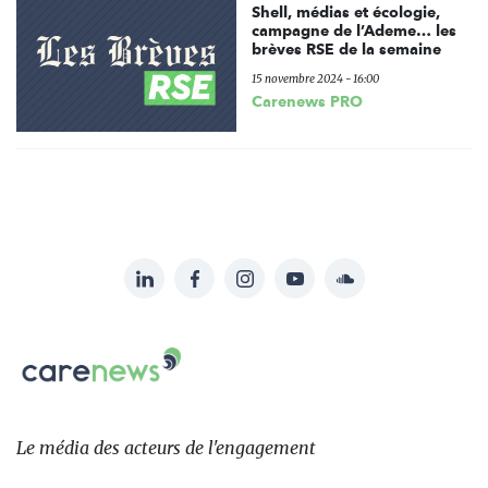
Shell, médias et écologie,
campagne de l’Ademe… les
brèves RSE de la semaine
15 novembre 2024 - 16:00
Carenews PRO
LinkedIn
Facebook
Instagram
YouTube
Soundcloud
Suivez-
nous
Carenews,
sur:
Le
média
des
Le média
des acteurs
de l'engagement
acteurs