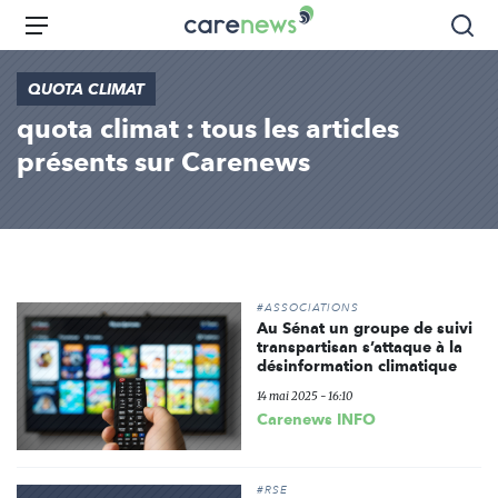
Aller
Carenews,
Menu
Rec
au
Le
contenu
média
QUOTA CLIMAT
principal
des
quota climat : tous les articles
acteurs
de
présents sur Carenews
l'engagement
#ASSOCIATIONS
Au Sénat un groupe de suivi
transpartisan s’attaque à la
désinformation climatique
14 mai 2025 - 16:10
Carenews INFO
#RSE