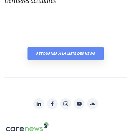
Dernières actualités
RETOURNER À LA LISTE DES NEWS
LinkedIn
Facebook
Instagram
YouTube
Soundcloud
Suivez-
nous
Carenews,
sur: