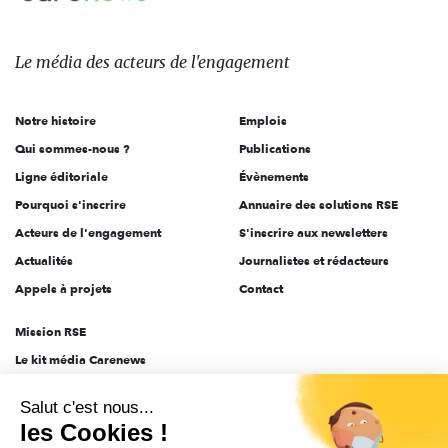
Le
média
des
Le média
des acteurs
de l'engagement
acteurs
de
Notre histoire
Emplois
l'engagement
Qui sommes-nous ?
Publications
Ligne éditoriale
Évènements
Pourquoi s'inscrire
Annuaire des solutions RSE
Acteurs de l'engagement
S'inscrire aux newsletters
Actualités
Journalistes et rédacteurs
Appels à projets
Contact
Mission RSE
Le kit média Carenews
Groupe AEF
Salut c'est nous...
AEF info
les Cookies !
Novethic