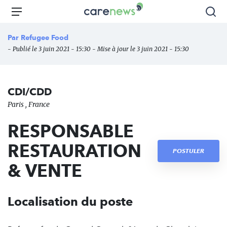
Aller
Carenews,
Menu
Rec
au
Le
contenu
média
Par
Refugee Food
principal
des
- Publié le 3 juin 2021 - 15:30 - Mise à jour le 3 juin 2021 - 15:30
acteurs
de
l'engagement
CDI/CDD
Paris , France
RESPONSABLE
RESTAURATION
POSTULER
& VENTE
Localisation du poste