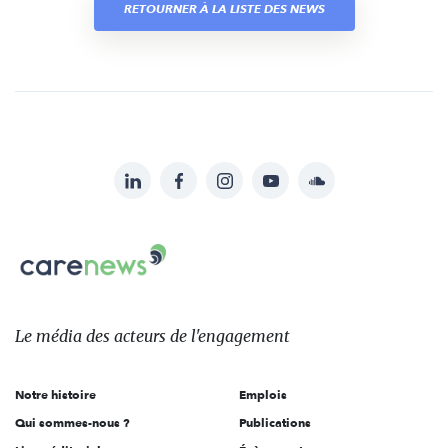
RETOURNER À LA LISTE DES NEWS
LinkedIn
Facebook
Instagram
YouTube
Soundcloud
Suivez-
nous
Carenews,
sur:
Le
média
des
Le média
des acteurs
de l'engagement
acteurs
de
Notre histoire
Emplois
l'engagement
Qui sommes-nous ?
Publications