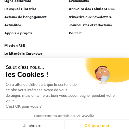
Ligne éditoriale
Évènements
Pourquoi s'inscrire
Annuaire des solutions RSE
Acteurs de l'engagement
S'inscrire aux newsletters
Actualités
Journalistes et rédacteurs
Appels à projets
Contact
Mission RSE
Le kit média Carenews
Groupe AEF
Salut c'est nous...
AEF info
les Cookies !
Novethic
On a attendu d'être sûrs que le contenu de
PRODURABLE
ce site vous intéresse avant de vous
Inclusiv Day
déranger, mais on aimerait bien vous accompagner pendant votre
visite...
C'est OK pour vous ?
CGV
Données personnelles
Mentions légales
2025-2026 Tout droits réservés
Consentements certifiés par
Je choisis
OK pour moi