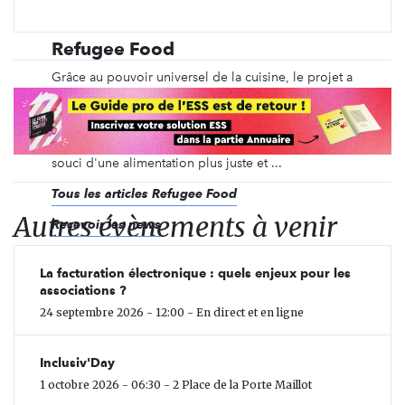
Refugee Food
Grâce au pouvoir universel de la cuisine, le projet a
3 objectifs principaux : faire évoluer les regards sur
le statut de réfugié, faciliter l'insertion
professionnelle des réfugiés dans la restauration et
faire découvrir des saveurs venues d'ailleurs dans le
souci d'une alimentation plus juste et ...
Tous les articles Refugee Food
Autres évènements à venir
Recevoir les news
La facturation électronique : quels enjeux pour les
associations ?
24 septembre 2026 - 12:00 - En direct et en ligne
Inclusiv'Day
1 octobre 2026 - 06:30 - 2 Place de la Porte Maillot