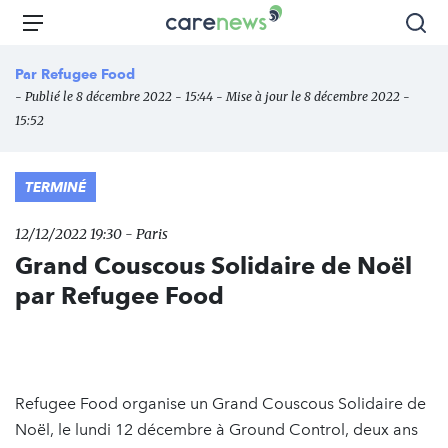
Aller
Carenews,
Menu
Rec
au
Le
contenu
média
Par
Refugee Food
principal
des
- Publié le 8 décembre 2022 - 15:44 - Mise à jour le 8 décembre 2022 -
acteurs
15:52
de
l'engagement
TERMINÉ
12/12/2022 19:30 - Paris
Grand Couscous Solidaire de Noël
par Refugee Food
Refugee Food organise un Grand Couscous Solidaire de
Noël, le lundi 12 décembre à Ground Control, deux ans