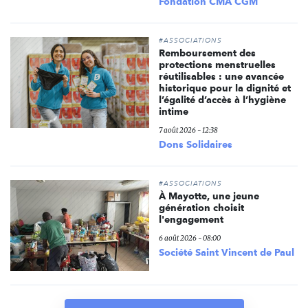
Fondation CMA CGM
#ASSOCIATIONS
Remboursement des
protections menstruelles
réutilisables : une avancée
historique pour la dignité et
l’égalité d’accès à l’hygiène
intime
7 août 2026 - 12:38
Dons Solidaires
#ASSOCIATIONS
À Mayotte, une jeune
génération choisit
l'engagement
6 août 2026 - 08:00
Société Saint Vincent de Paul