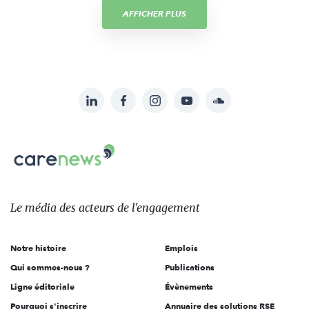
AFFICHER PLUS
LinkedIn
Facebook
Instagram
YouTube
Soundcloud
Suivez-
nous
Carenews,
sur:
Le
média
des
Le média
des acteurs
de l'engagement
acteurs
de
Notre histoire
Emplois
l'engagement
Qui sommes-nous ?
Publications
Ligne éditoriale
Évènements
Pourquoi s'inscrire
Annuaire des solutions RSE