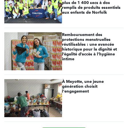
plus de 1 400 sacs à dos
remplis de produits essentiels
aux enfants de Norfolk
Remboursement des
protections menstruelles
réutilisables : une avancée
historique pour la dignité et
l’égalité d’accès à l’hygiène
intime
À Mayotte, une jeune
génération choisit
l'engagement