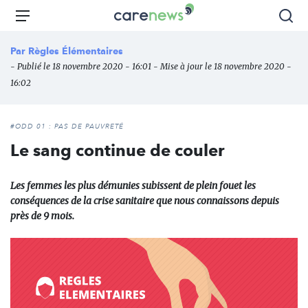
Aller
Carenews,
Menu
Rec
au
Le
contenu
média
Par
Règles Élémentaires
principal
des
- Publié le 18 novembre 2020 - 16:01 - Mise à jour le 18 novembre 2020 -
acteurs
16:02
de
l'engagement
#ODD 01 : PAS DE PAUVRETÉ
Le sang continue de couler
Les femmes les plus démunies subissent de plein fouet les
conséquences de la crise sanitaire que nous connaissons depuis
près de 9 mois.