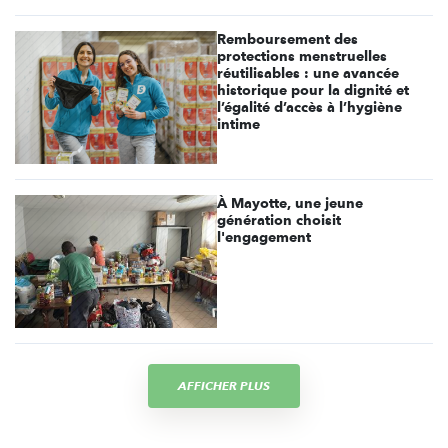
Remboursement des
protections menstruelles
réutilisables : une avancée
historique pour la dignité et
l’égalité d’accès à l’hygiène
intime
À Mayotte, une jeune
génération choisit
l'engagement
AFFICHER PLUS