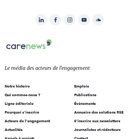
LinkedIn
Facebook
Instagram
YouTube
Soundcloud
Suivez-
nous
Carenews,
sur:
Le
média
des
Le média
des acteurs
de l'engagement
acteurs
de
Notre histoire
Emplois
l'engagement
Qui sommes-nous ?
Publications
Ligne éditoriale
Évènements
Pourquoi s'inscrire
Annuaire des solutions RSE
Acteurs de l'engagement
S'inscrire aux newsletters
Actualités
Journalistes et rédacteurs
Appels à projets
Contact