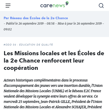
Aller
Carenews,
Menu
Rec
au
Le
contenu
média
Par
Réseau des Écoles de la 2e Chance
principal
des
- Publié le 26 septembre 2019 - 08:58 - Mise à jour le 26 septembre 2019 -
acteurs
09:02
de
l'engagement
#ODD 04 : ÉDUCATION DE QUALITÉ
Les Missions locales et les Écoles de
la 2e Chance renforcent leur
coopération
Acteurs historiques complémentaires dans le processus
d’accompagnement des jeunes vers une insertion durable, l’Union
Nationale des Missions Locales (UNML) et le Réseau E2C France
veulent développer la synergie entre leurs offres de service. Ce
mercredi 25 septembre, Jean-Patrick GILLE, Président de l’Union
Nationale des Missions Locales et Alexandre SCHAJER, Président