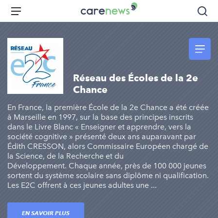
Aller
Carenews,
Menu
Rec
au
Le
contenu
média
principal
des
acteurs
de
Réseau des Écoles de la 2e
l'engagement
Chance
En France, la première École de la 2e Chance a été créée
à Marseille en 1997, sur la base des principes inscrits
dans le Livre Blanc « Enseigner et apprendre, vers la
société cognitive » présenté deux ans auparavant par
Édith CRESSON, alors Commissaire Européen chargé de
la Science, de la Recherche et du
Développement. Chaque année, près de 100 000 jeunes
sortent du système scolaire sans diplôme ni qualification.
Les E2C offrent à ces jeunes adultes une ...
EN SAVOIR PLUS