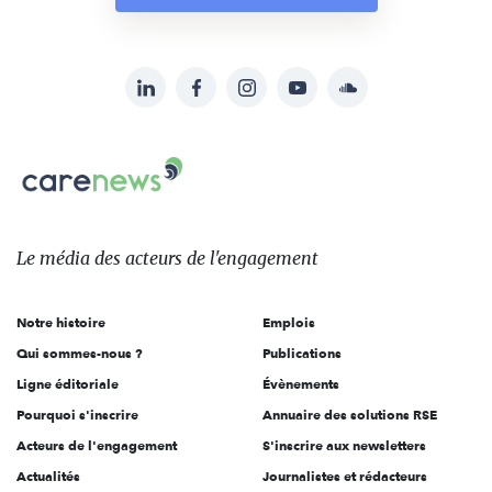
LinkedIn
Facebook
Instagram
YouTube
Soundcloud
Suivez-
nous
Carenews,
sur:
Le
média
des
Le média
des acteurs
de l'engagement
acteurs
de
Notre histoire
Emplois
l'engagement
Qui sommes-nous ?
Publications
Ligne éditoriale
Évènements
Pourquoi s'inscrire
Annuaire des solutions RSE
Acteurs de l'engagement
S'inscrire aux newsletters
Actualités
Journalistes et rédacteurs