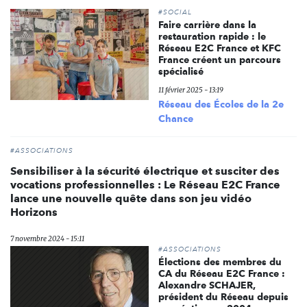
#SOCIAL
Faire carrière dans la
restauration rapide : le
Réseau E2C France et KFC
France créent un parcours
spécialisé
11 février 2025 - 13:19
Réseau des Écoles de la 2e
Chance
#ASSOCIATIONS
Sensibiliser à la sécurité électrique et susciter des
vocations professionnelles : Le Réseau E2C France
lance une nouvelle quête dans son jeu vidéo
Horizons
7 novembre 2024 - 15:11
#ASSOCIATIONS
Élections des membres du
CA du Réseau E2C France :
Alexandre SCHAJER,
président du Réseau depuis