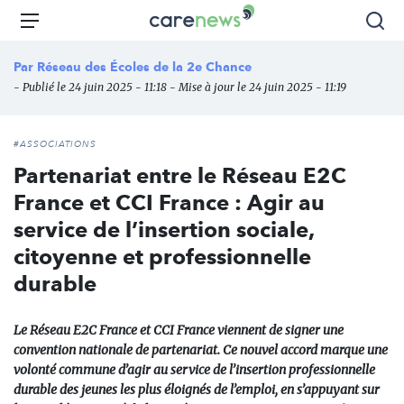
Aller
Carenews,
Menu
Rec
au
Le
contenu
média
Par
Réseau des Écoles de la 2e Chance
principal
des
- Publié le 24 juin 2025 - 11:18 - Mise à jour le 24 juin 2025 - 11:19
acteurs
de
l'engagement
#ASSOCIATIONS
Partenariat entre le Réseau E2C
France et CCI France : Agir au
service de l’insertion sociale,
citoyenne et professionnelle
durable
Le Réseau E2C France et CCI France viennent de signer une
convention nationale de partenariat. Ce nouvel accord marque une
volonté commune d’agir au service de l’insertion professionnelle
durable des jeunes les plus éloignés de l’emploi, en s’appuyant sur