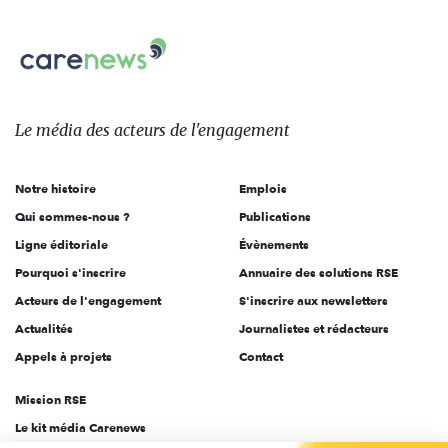
nous
Carenews,
sur:
Le
média
des
Le média
des acteurs
de l'engagement
acteurs
de
Notre histoire
Emplois
l'engagement
Qui sommes-nous ?
Publications
Ligne éditoriale
Évènements
Pourquoi s'inscrire
Annuaire des solutions RSE
Acteurs de l'engagement
S'inscrire aux newsletters
Actualités
Journalistes et rédacteurs
Appels à projets
Contact
Mission RSE
Le kit média Carenews