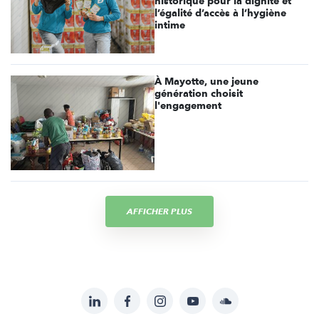
historique pour la dignité et
l’égalité d’accès à l’hygiène
intime
À Mayotte, une jeune
génération choisit
l'engagement
AFFICHER PLUS
LinkedIn
Facebook
Instagram
YouTube
Soundcloud
Suivez-