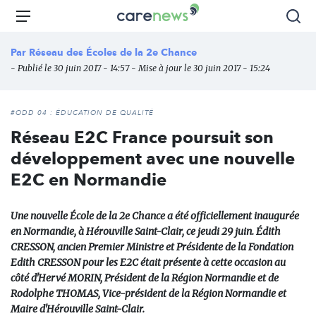
Aller
Carenews,
Menu
Rec
au
Le
contenu
média
Par
Réseau des Écoles de la 2e Chance
principal
des
- Publié le 30 juin 2017 - 14:57 - Mise à jour le 30 juin 2017 - 15:24
acteurs
de
l'engagement
#ODD 04 : ÉDUCATION DE QUALITÉ
Réseau E2C France poursuit son
développement avec une nouvelle
E2C en Normandie
Une nouvelle École de la 2e Chance a été officiellement inaugurée
en Normandie, à Hérouville Saint-Clair, ce jeudi 29 juin. Édith
CRESSON, ancien Premier Ministre et Présidente de la Fondation
Edith CRESSON pour les E2C était présente à cette occasion au
côté d'Hervé MORIN, Président de la Région Normandie et de
Rodolphe THOMAS, Vice-président de la Région Normandie et
Maire d'Hérouville Saint-Clair.