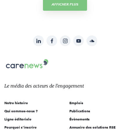
AFFICHER PLUS
LinkedIn
Facebook
Instagram
YouTube
Soundcloud
Suivez-
nous
Carenews,
sur:
Le
média
des
Le média
des acteurs
de l'engagement
acteurs
de
Notre histoire
Emplois
l'engagement
Qui sommes-nous ?
Publications
Ligne éditoriale
Évènements
Pourquoi s'inscrire
Annuaire des solutions RSE