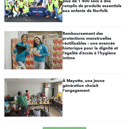
plus de 1 400 sacs à dos
remplis de produits essentiels
aux enfants de Norfolk
Remboursement des
protections menstruelles
réutilisables : une avancée
historique pour la dignité et
l’égalité d’accès à l’hygiène
intime
À Mayotte, une jeune
génération choisit
l'engagement