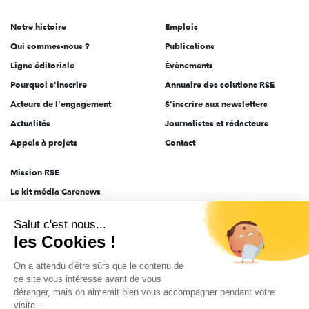
de
Notre histoire
Emplois
l'engagement
Qui sommes-nous ?
Publications
Ligne éditoriale
Évènements
Pourquoi s'inscrire
Annuaire des solutions RSE
Acteurs de l'engagement
S'inscrire aux newsletters
Actualités
Journalistes et rédacteurs
Appels à projets
Contact
Mission RSE
Le kit média Carenews
Groupe AEF
Salut c'est nous...
AEF info
les Cookies !
Novethic
On a attendu d'être sûrs que le contenu de
PRODURABLE
ce site vous intéresse avant de vous
Inclusiv Day
déranger, mais on aimerait bien vous accompagner pendant votre
visite...