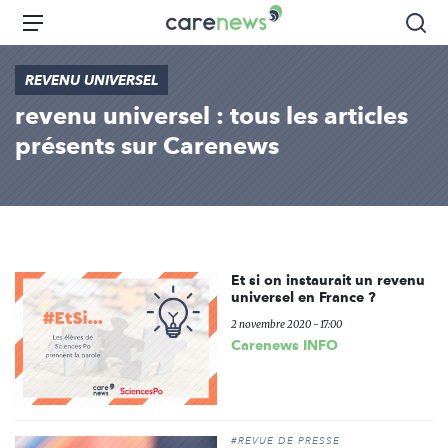
Aller
Carenews,
Menu
Rec
au
Le
contenu
média
REVENU UNIVERSEL
principal
des
revenu universel : tous les articles
acteurs
de
présents sur Carenews
l'engagement
Et si on instaurait un revenu
universel en France ?
2 novembre 2020 - 17:00
Carenews INFO
#REVUE DE PRESSE