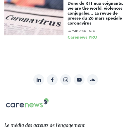
Dons de RTT aux soignants,
we are the world, violences
conjugales… La revue de
presse du 26 mars spéciale
coronavirus
26 mars 2020 - 17:00
Carenews PRO
LinkedIn
Facebook
Instagram
YouTube
Soundcloud
Suivez-
nous
Carenews,
sur:
Le
média
des
Le média
des acteurs
de l'engagement
acteurs