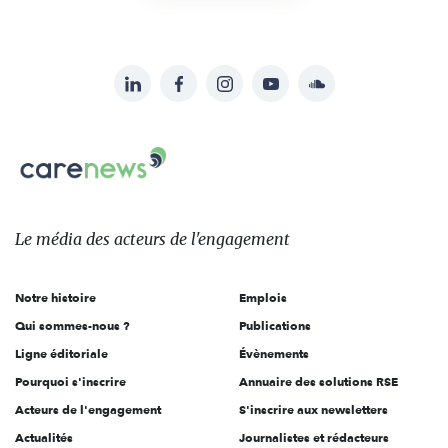
LinkedIn
Facebook
Instagram
YouTube
Soundcloud
Suivez-
nous
Carenews,
sur:
Le
média
des
Le média
des acteurs
de l'engagement
acteurs
de
Notre histoire
Emplois
l'engagement
Qui sommes-nous ?
Publications
Ligne éditoriale
Évènements
Pourquoi s'inscrire
Annuaire des solutions RSE
Acteurs de l'engagement
S'inscrire aux newsletters
Actualités
Journalistes et rédacteurs