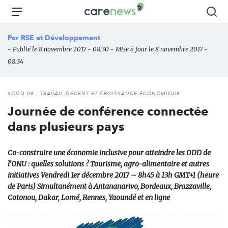
Aller
Carenews,
Menu
Rec
au
Le
contenu
média
Par
RSE et Développement
principal
des
- Publié le 8 novembre 2017 - 08:30 - Mise à jour le 8 novembre 2017 -
acteurs
08:34
de
l'engagement
#ODD 08 : TRAVAIL DÉCENT ET CROISSANCE ÉCONOMIQUE
Journée de conférence connectée
dans plusieurs pays
Co-construire une économie inclusive pour atteindre les ODD de
l’ONU : quelles solutions ? Tourisme, agro-alimentaire et autres
initiatives Vendredi 1er décembre 2017 – 8h45 à 13h GMT+1 (heure
de Paris) Simultanément à Antananarivo, Bordeaux, Brazzaville,
Cotonou, Dakar, Lomé, Rennes, Yaoundé et en ligne