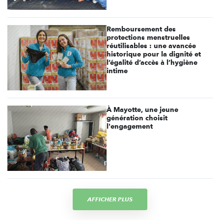
Remboursement des
protections menstruelles
réutilisables : une avancée
historique pour la dignité et
l’égalité d’accès à l’hygiène
intime
À Mayotte, une jeune
génération choisit
l'engagement
AFFICHER PLUS