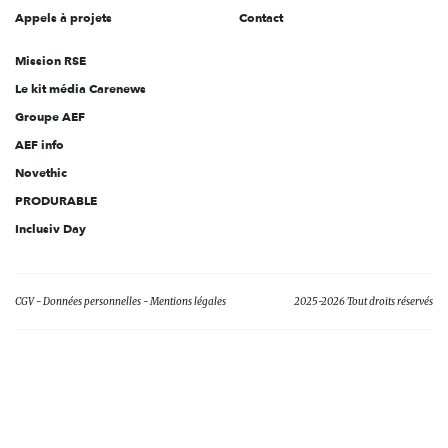
Appels à projets
Contact
Mission RSE
Le kit média Carenews
Groupe AEF
AEF info
Novethic
PRODURABLE
Inclusiv Day
CGV
Données personnelles
Mentions légales
2025-2026 Tout droits réservés