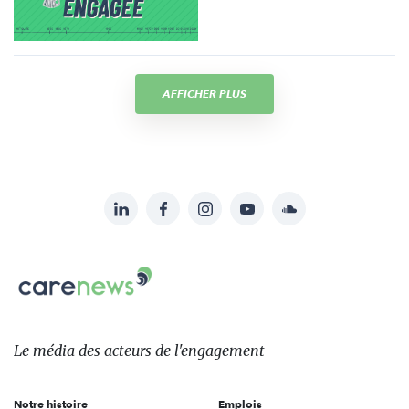
AFFICHER PLUS
LinkedIn
Facebook
Instagram
YouTube
Soundcloud
Suivez-
nous
Carenews,
sur:
Le
média
des
Le média
des acteurs
de l'engagement
acteurs
de
Notre histoire
Emplois
l'engagement