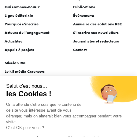
Qui sommes-nous ?
Publications
Ligne éditoriale
Évènements
Pourquoi s'inscrire
Annuaire des solutions RSE
Acteurs de l'engagement
S'inscrire aux newsletters
Actualités
Journalistes et rédacteurs
Appels à projets
Contact
Mission RSE
Le kit média Carenews
Groupe AEF
Salut c'est nous...
AEF info
les Cookies !
Novethic
On a attendu d'être sûrs que le contenu de
PRODURABLE
ce site vous intéresse avant de vous
Inclusiv Day
déranger, mais on aimerait bien vous accompagner pendant votre
visite...
C'est OK pour vous ?
CGV
Données personnelles
Mentions légales
2025-2026 Tout droits réservés