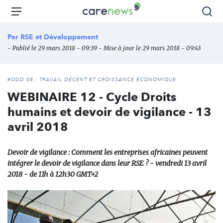
Aller
Carenews,
Menu
Rec
au
Le
contenu
média
Par
RSE et Développement
principal
des
- Publié le 29 mars 2018 - 09:39 - Mise à jour le 29 mars 2018 - 09:43
acteurs
de
l'engagement
#ODD 08 : TRAVAIL DÉCENT ET CROISSANCE ÉCONOMIQUE
WEBINAIRE 12 - Cycle Droits
humains et devoir de vigilance - 13
avril 2018
Devoir de vigilance : Comment les entreprises africaines peuvent
intégrer le devoir de vigilance dans leur RSE ? - vendredi 13 avril
2018 - de 11h à 12h30 GMT+2