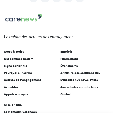
nous
Carenews,
sur:
Le
média
des
Le média
des acteurs
de l'engagement
acteurs
de
Notre histoire
Emplois
l'engagement
Qui sommes-nous ?
Publications
Ligne éditoriale
Évènements
Pourquoi s'inscrire
Annuaire des solutions RSE
Acteurs de l'engagement
S'inscrire aux newsletters
Actualités
Journalistes et rédacteurs
Appels à projets
Contact
Mission RSE
Le kit média Carenews