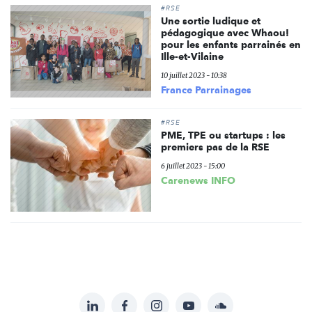
#RSE
Une sortie ludique et
pédagogique avec Whaou!
pour les enfants parrainés en
Ille-et-Vilaine
10 juillet 2023 - 10:38
France Parrainages
#RSE
PME, TPE ou startups : les
premiers pas de la RSE
6 juillet 2023 - 15:00
Carenews INFO
LinkedIn
Facebook
Instagram
YouTube
Soundcloud
Suivez-