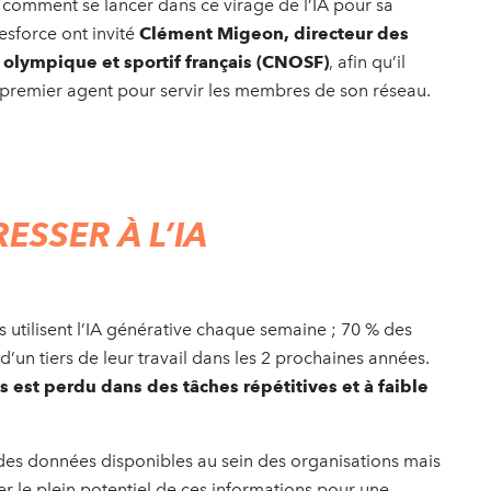
 comment se lancer dans ce virage de l’IA pour sa
lesforce ont invité
Clément Migeon, directeur des
olympique et sportif français (CNOSF)
, afin qu’il
premier agent pour servir les membres de son réseau.
RESSER
À L
’
IA
s utilisent l’IA générative chaque semaine ; 70 % des
’un tiers de leur travail dans les 2 prochaines années.
 est perdu dans des tâches répétitives et à faible
 des données disponibles au sein des organisations mais
er le plein potentiel de ces informations pour une