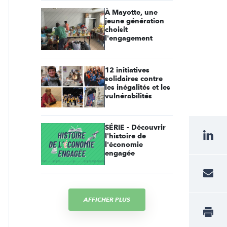
À Mayotte, une
jeune génération
choisit
l'engagement
12 initiatives
solidaires contre
les inégalités et les
vulnérabilités
SÉRIE - Découvrir
l'histoire de
l'économie
engagée
AFFICHER PLUS