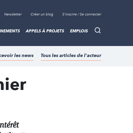
Newsletter
Créer un blog
S'inscrire / Se connecter
ÈNEMENTS
APPELS À PROJETS
EMPLOIS
Recherche
cevoir les news
Tous les articles de l'acteur
mier
intérêt