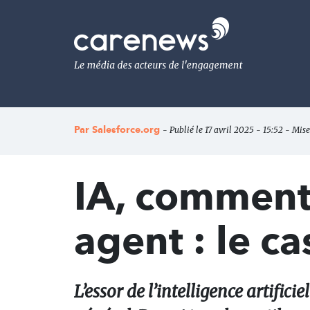
Aller
au
Carenews,
contenu
Le
principal
média
des
acteurs
de
l'engagement
Par
Salesforce.org
- Publié le 17 avril 2025 - 15:52 - Mise
IA, comment 
agent : le c
L’essor de l’intelligence artifici