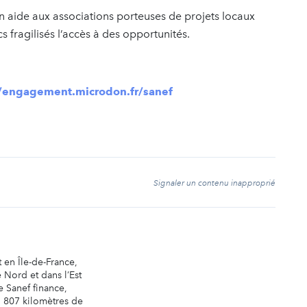
n aide aux associations porteuses de projets locaux
s fragilisés l’accès à des opportunités.
//engagement.microdon.fr/sanef
t
Signaler un contenu inapproprié
 en Île-de-France,
 Nord et dans l’Est
e Sanef finance,
 1 807 kilomètres de