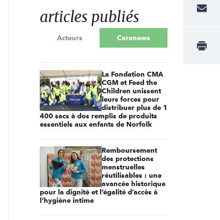
articles publiés
Acteurs
Carenews
La Fondation CMA
CGM et Feed the
Children unissent
leurs forces pour
distribuer plus de 1
400 sacs à dos remplis de produits
essentiels aux enfants de Norfolk
Remboursement
des protections
menstruelles
réutilisables : une
avancée historique
pour la dignité et l’égalité d’accès à
l’hygiène intime