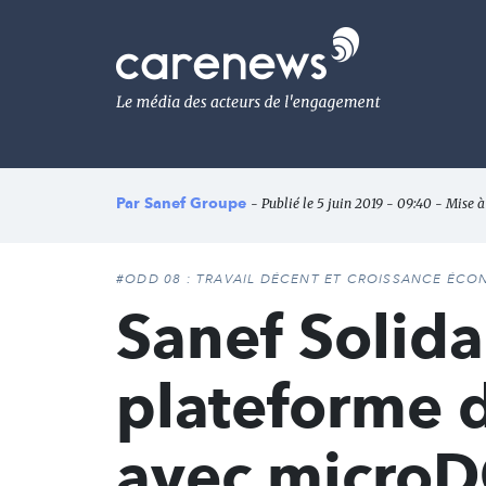
Aller
au
Carenews,
contenu
Le
principal
média
des
acteurs
de
l'engagement
Par
Sanef Groupe
- Publié le 5 juin 2019 - 09:40 - Mise à
#ODD 08 : TRAVAIL DÉCENT ET CROISSANCE ÉC
Sanef Solida
plateforme 
avec micro