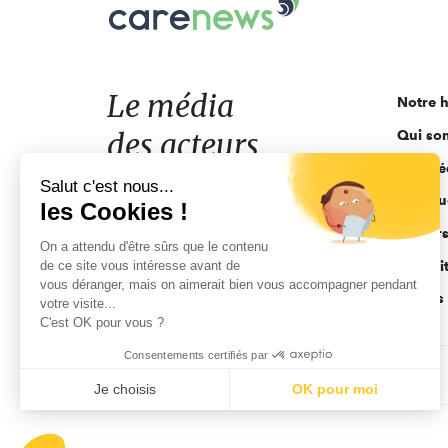
Carenews,
Le
média
des
acteurs
Le média
Notre h
de
des acteurs
Qui so
l'engagement
Ligne é
de l'engagement
Salut c'est nous...
Pourquo
les Cookies !
Acteur
On a attendu d'être sûrs que le contenu
de ce site vous intéresse avant de
Actuali
vous déranger, mais on aimerait bien vous accompagner pendant
Appels 
votre visite...
C'est OK pour vous ?
Consentements certifiés par
CGV
Données personnelles
Mentions légales
Je choisis
OK pour moi
Axeptio consent
Plateforme de Gestion du Consentement : Personnalisez vo