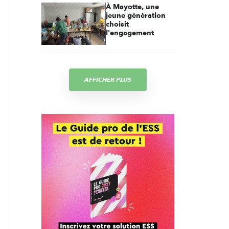
À Mayotte, une
jeune génération
choisit
l'engagement
AFFICHER PLUS