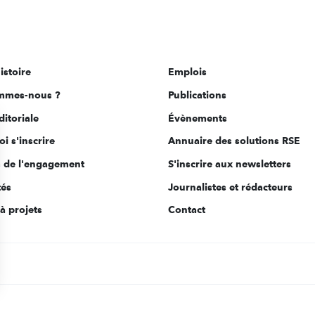
istoire
Emplois
mmes-nous ?
Publications
ditoriale
Évènements
i s'inscrire
Annuaire des solutions RSE
s de l'engagement
S'inscrire aux newsletters
tés
Journalistes et rédacteurs
à projets
Contact
s Options