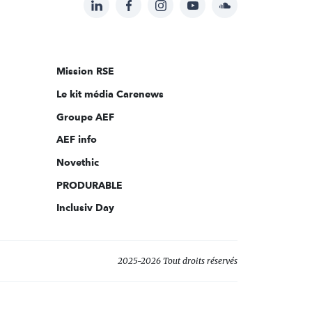
LinkedIn
Facebook
Instagram
YouTube
Soundcloud
Suivez-
nous
sur:
Mission RSE
Le kit média Carenews
Groupe AEF
AEF info
Novethic
PRODURABLE
Inclusiv Day
2025-2026 Tout droits réservés