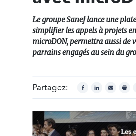
Le groupe Sanef lance une plate
simplifier les appels à projets e
microDON, permettra aussi de va
parrains engagés au sein du gr
Partagez:
facebook
linkedin
mail
print